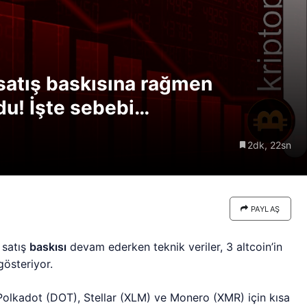
re göre
Riski: Uzun Vadeli HYPER
neden
Boğaları 31,1 Milyon Dolarlık
Birikim Yapıyor
 satış baskısına rağmen
ldu! İşte sebebi…
2dk, 22sn
PAYLAŞ
 satış
baskısı
devam ederken teknik veriler, 3 altcoin’in
gösteriyor.
e Polkadot (DOT), Stellar (XLM) ve Monero (XMR) için kısa