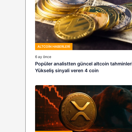
ALTCOIN HABERLERI
6 ay önce
Popüler analistten güncel altcoin tahminleri
Yükseliş sinyali veren 4 coin