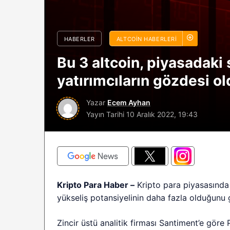
sürüyor: Analistle
2026 BTC çöküşü 
HABERLER
ALTCOIN HABERLERI
sınırlı kalabilir?
Bu 3 altcoin, piyasadaki
yatırımcıların gözdesi o
Yazar
Ecem Ayhan
Yayın Tarihi
10 Aralık 2022, 19:43
Kripto Para Haber –
Kripto para piyasasında
yükseliş potansiyelinin daha fazla olduğunu 
Zincir üstü analitik firması Santiment’e gör