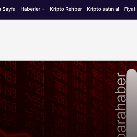
 Sayfa
Haberler
Kripto Rehber
Kripto satın al
Fiyat
HABERLER
ısı
Bitcoin’de 75 Bin Dolar