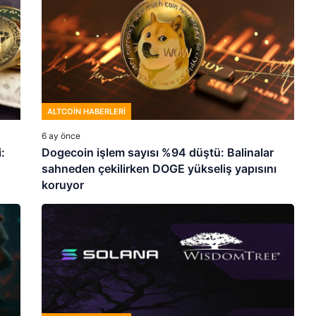
ALTCOIN HABERLERI
6 ay önce
:
Dogecoin işlem sayısı %94 düştü: Balinalar
sahneden çekilirken DOGE yükseliş yapısını
koruyor