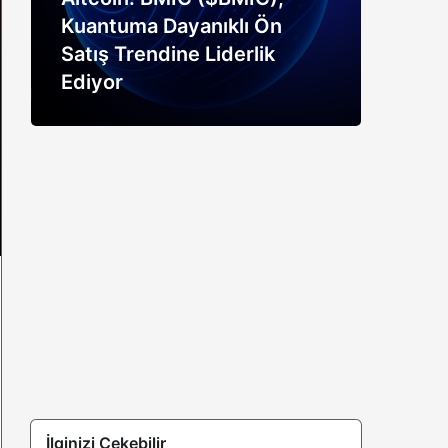
Kuantuma Dayanıklı Ön
boğ
Satış Trendine Liderlik
siny
Ediyor
açık
İlginizi Çekebilir