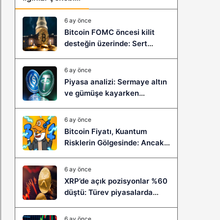
6 ay önce
Bitcoin FOMC öncesi kilit
desteğin üzerinde: Sert
çöküş mü, yeni bir sıçrama mı
geliyor?
6 ay önce
Piyasa analizi: Sermaye altın
ve gümüşe kayarken
stablecoinler zayıflıyor
6 ay önce
Bitcoin Fiyatı, Kuantum
Risklerin Gölgesinde: Ancak
Bitcoin Hyper, Büyük Bir
Sıçramaya Yaşayabilir!
6 ay önce
XRP’de açık pozisyonlar %60
düştü: Türev piyasalarda
kaldıraç temizliği yeni bir
trendin habercisi mi?
6 ay önce