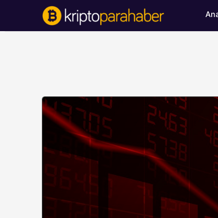
Ana
BITCOIN HABERLERI
Bitcoin’de ayı bask