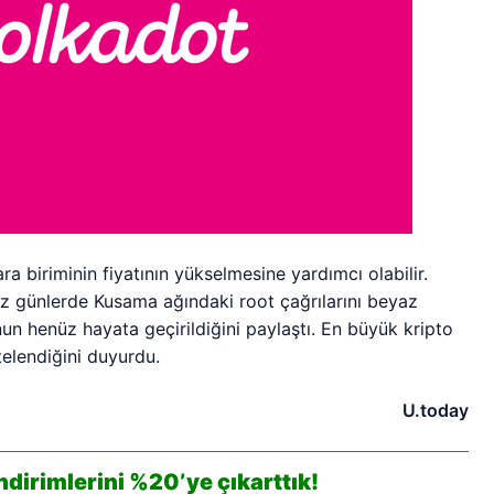
ara biriminin fiyatının yükselmesine yardımcı olabilir.
z günlerde Kusama ağındaki root çağrılarını beyaz
n henüz hayata geçirildiğini paylaştı. En büyük kripto
telendiğini duyurdu.
U.today
dirimlerini %20’ye çıkarttık!