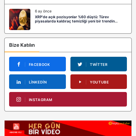
6 ay önce
XRP’de açık pozisyonlar %60 düştü: Türev
piyasalarda kaldıraç temizliği yeni bir trendin
habercisi mi?
Bize Katılın
FACEBOOK
TWITTER
LINKEDIN
YOUTUBE
INSTAGRAM