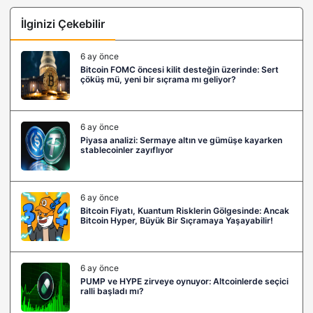
İlginizi Çekebilir
6 ay önce
Bitcoin FOMC öncesi kilit desteğin üzerinde: Sert
çöküş mü, yeni bir sıçrama mı geliyor?
6 ay önce
Piyasa analizi: Sermaye altın ve gümüşe kayarken
stablecoinler zayıflıyor
6 ay önce
Bitcoin Fiyatı, Kuantum Risklerin Gölgesinde: Ancak
Bitcoin Hyper, Büyük Bir Sıçramaya Yaşayabilir!
6 ay önce
PUMP ve HYPE zirveye oynuyor: Altcoinlerde seçici
ralli başladı mı?