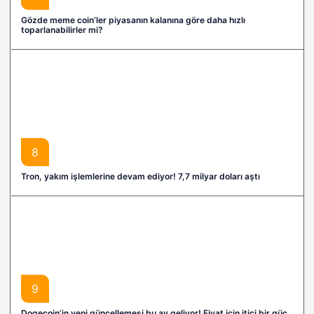
Gözde meme coin’ler piyasanın kalanına göre daha hızlı
toparlanabilirler mi?
8
Tron, yakım işlemlerine devam ediyor! 7,7 milyar doları aştı
9
Dogecoin’in yeni güncellemesi bu ay geliyor! Fiyat için itici bir güç