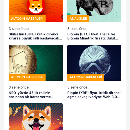
ALTCOIN HABERLERI
ANALIZLER
3 sene önce
3 sene önce
Shiba Inu (SHIB) kritik direnci
Bitcoin (BTC) fiyat analizi ve
kırarsa büyük ralli başlayacak:
Bitcoin Minetrix fırsatı: Bulut
Meme Kombat ile yenilikçi
madenciliğine yeni bir soluk
meme coin projelerini keşfedin
ALTCOIN HABERLERI
ALTCOIN HABERLERI
3 sene önce
3 sene önce
NEO, yüzde 45’lik rallinin
Ripple (XRP) fiyatı kritik direnci
ardından bir karar verme
aşma savaşı veriyor: Web 3.0
sürecinde: Yükseliş devam mı
dünyasındaki Launchpad XYZ
edecek yoksa düzeltme mi
ile tanışın
gelecek?