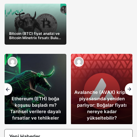
ayrıntıları
ile yenilikçi meme coin
projelerini keşfedin
Bitcoin (BTC) fiyat analizi ve
Bitcoin Minetrix fırsatı: Bulut
madenciliğine yeni bir soluk
Avalanche (AVAX) kripto
Ethereum (ETH) boğa
piyasasında yeniden
koşusu başladı mı?
parlıyor: Boğalar fiyatı
Tarihsel verilere dayalı
nereye kadar
fırsatlar ve tehlikeler
yükseltebilir?
Yeni Haberler