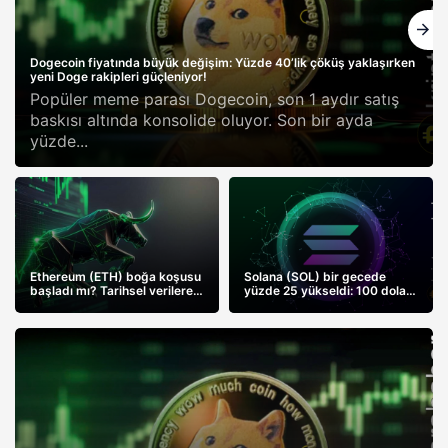
Dogecoin fiyatında büyük değişim: Yüzde 40’lik çöküş yaklaşırken
yeni Doge rakipleri güçleniyor!
Popüler meme parası Dogecoin, son 1 aydır satış
baskısı altında konsolide oluyor. Son bir ayda
yüzde...
Ethereum (ETH) boğa koşusu
Solana (SOL) bir gecede
başladı mı? Tarihsel verilere
yüzde 25 yükseldi: 100 dolar
dayalı fırsatlar ve tehlikeler
hedefi ne kadar yakın?