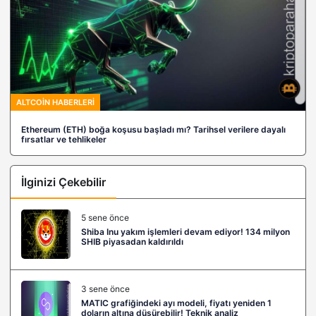
ALTCOIN HABERLERI
Ethereum (ETH) boğa koşusu başladı mı? Tarihsel verilere dayalı
fırsatlar ve tehlikeler
İlginizi Çekebilir
5 sene önce
Shiba Inu yakım işlemleri devam ediyor! 134 milyon
SHIB piyasadan kaldırıldı
3 sene önce
MATIC grafiğindeki ayı modeli, fiyatı yeniden 1
doların altına düşürebilir! Teknik analiz