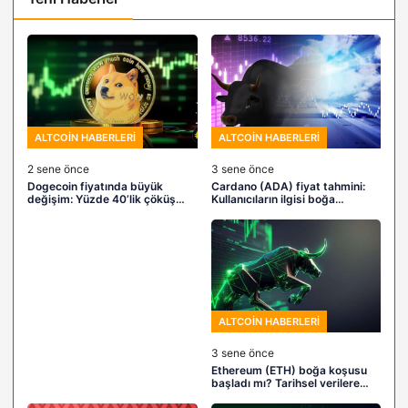
ALTCOIN HABERLERI
ALTCOIN HABERLERI
2 sene önce
3 sene önce
Dogecoin fiyatında büyük
Cardano (ADA) fiyat tahmini:
değişim: Yüzde 40’lik çöküş
Kullanıcıların ilgisi boğa
yaklaşırken yeni Doge rakipleri
koşusunu daha erkene çekebilir
güçleniyor!
ALTCOIN HABERLERI
3 sene önce
Ethereum (ETH) boğa koşusu
başladı mı? Tarihsel verilere
dayalı fırsatlar ve tehlikeler