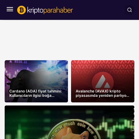
Cardano (ADA) fiyat tahmini:
Avalanche (AVAX) kripto
Kullanıcıların ilgisi boğa
piyasasında yeniden parlıyor:
koşusunu daha erkene
Boğalar fiyatı nereye kadar
çekebilir
yükseltebilir?