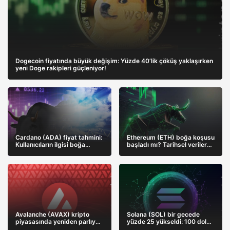
Dogecoin fiyatında büyük değişim: Yüzde 40’lik çöküş yaklaşırken
yeni Doge rakipleri güçleniyor!
Cardano (ADA) fiyat tahmini:
Ethereum (ETH) boğa koşusu
Kullanıcıların ilgisi boğa
başladı mı? Tarihsel verilere
koşusunu daha erkene
dayalı fırsatlar ve tehlikeler
çekebilir
Avalanche (AVAX) kripto
Solana (SOL) bir gecede
piyasasında yeniden parlıyor:
yüzde 25 yükseldi: 100 dolar
Boğalar fiyatı nereye kadar
hedefi ne kadar yakın?