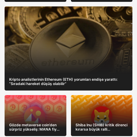
yükseltebilir?
Kripto analistlerinin Ethereum (ETH) yorumları endişe yarattı:
“Sıradaki hareket düşüş olabilir”
Gözde metaverse coin’den
Shiba Inu (SHIB) kritik direnci
sürpriz yükseliş: MANA fiyat
kırarsa büyük ralli
analizi ve yPredict projesinin
başlayacak: Meme Kombat