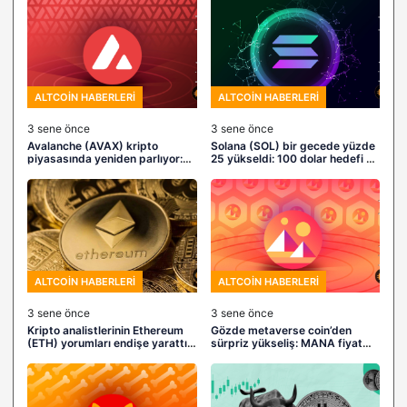
ALTCOIN HABERLERI
ALTCOIN HABERLERI
3 sene önce
3 sene önce
Avalanche (AVAX) kripto
Solana (SOL) bir gecede yüzde
piyasasında yeniden parlıyor:
25 yükseldi: 100 dolar hedefi ne
Boğalar fiyatı nereye kadar
kadar yakın?
yükseltebilir?
ALTCOIN HABERLERI
ALTCOIN HABERLERI
3 sene önce
3 sene önce
Kripto analistlerinin Ethereum
Gözde metaverse coin’den
(ETH) yorumları endişe yarattı:
sürpriz yükseliş: MANA fiyat
“Sıradaki hareket düşüş
analizi ve yPredict projesinin
olabilir”
ayrıntıları