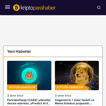
Yeni Haberler
ALTCOIN HABERLERI
ALTCOIN HABERLERI
3 sene önce
3 sene önce
PancakeSwap (CAKE) yükselişi
Dogecoin’in 1 dolar hedefi ve
devam ederken, yPredict AI ile
Meme Kombat projesinin