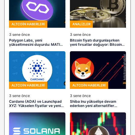
ALTCOIN HABERLERI
ANALIZLER
3 sene önce
3 sene önce
Polygon Labs, yeni
Bitcoin fiyatı durgunlaşırken
yükseltmesini duyurdu: MATIC
yeni fırsatlar doğuyor: Bitcoin
fiyatı büyük bir ralliye
Minetrix ile bulut
hazırlanıyor olabilir!
madenciliğinde bir devrim
ALTCOIN HABERLERI
ALTCOIN HABERLERI
3 sene önce
3 sene önce
Cardano (ADA) ve Launchpad
Shiba Inu yükselişe devam
XYZ: Yükselen fiyatlar ve yeni
ederken yeni alternatifler
yatırım fırsatları
dikkat çekiyor: Meme Kombat
kripto piyasasına giriş yapıyor