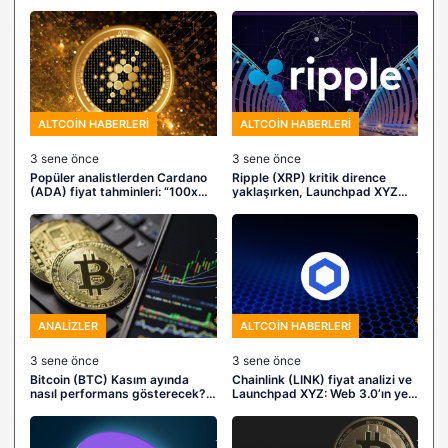
yapay zeka destekli kripto
ayrıntıları – Kripto arenasının
dünyasına giriş fırsatları
yükselen yıldızları
ALTCOIN HABERLERI
ALTCOIN HABERLERI
3 sene önce
3 sene önce
Popüler analistlerden Cardano
Ripple (XRP) kritik dirence
(ADA) fiyat tahminleri: “100x
yaklaşırken, Launchpad XYZ
yapma potansiyeline sahip”
yatırımcılara yeni fırsatlar
sunuyor!
ANALIZLER
ALTCOIN HABERLERI
3 sene önce
3 sene önce
Bitcoin (BTC) Kasım ayında
Chainlink (LINK) fiyat analizi ve
nasıl performans gösterecek?
Launchpad XYZ: Web 3.0’ın yeni
Yeni ayda yeni fırsatlara göz
yıldızları
atın: Bitcoin Minetrix