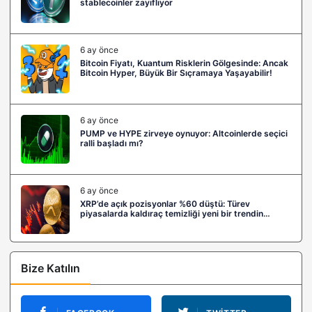
stablecoinler zayıflıyor
6 ay önce
Bitcoin Fiyatı, Kuantum Risklerin Gölgesinde: Ancak
Bitcoin Hyper, Büyük Bir Sıçramaya Yaşayabilir!
6 ay önce
PUMP ve HYPE zirveye oynuyor: Altcoinlerde seçici
ralli başladı mı?
6 ay önce
XRP’de açık pozisyonlar %60 düştü: Türev
piyasalarda kaldıraç temizliği yeni bir trendin
habercisi mi?
Bize Katılın