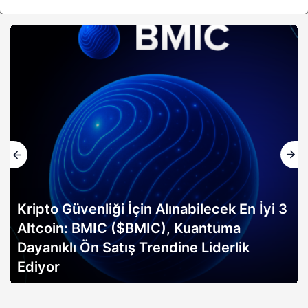
3
Altın rallisi, 2026 Bitcoin boğa koşusunun
erken sinyali mi? Bitwise analisti
açıklıyor…