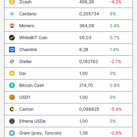
496,36
-4.2%
Zcash
0,205734
9%
Cardano
364,09
2.4%
Monero
56,03
0.7%
WhiteBIT Coin
8,28
1.4%
Chainlink
0,162762
-2.7%
Stellar
1,00
0%
Dai
214,70
0.8%
Bitcoin Cash
1,00
0%
USD1
0,098825
-5.4%
Canton
1,00
0%
Ethena USDe
1,38
-0.9%
Gram (prev. Toncoin)