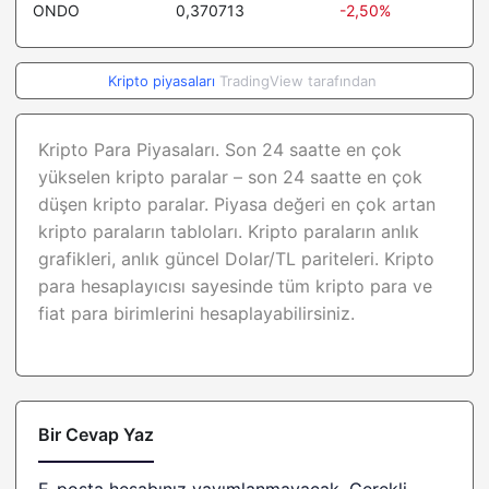
ONDO
0,370713
-2,50%
Audiera
2,33
-2.8%
Gate
6,67
3.5%
Kripto piyasaları
TradingView tarafından
Kaspa
0,025523
-1.6%
GHO
1,00
0%
Kripto Para Piyasaları. Son 24 saatte en çok
yükselen kripto paralar – son 24 saatte en çok
Render
1,34
0.6%
düşen kripto paralar. Piyasa değeri en çok artan
Janus Henderson
kripto paraların tabloları.
Kripto paraların anlık
1,04
0%
Anemoy AAA CLO Fund
grafikleri, anlık güncel Dolar/TL pariteleri.
Kripto
para hesaplayıcısı sayesinde tüm kripto para ve
Beldex
0,087033
0.8%
fiat para birimlerini hesaplayabilirsiniz.
YLDS
1,00
0%
Jupiter
0,183531
-2.5%
Filecoin
0,72
2%
Bir Cevap Yaz
Lighter
2,28
8.7%