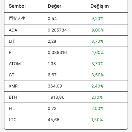
Internet Computer
2,09
0.6%
Sembol
Değer
Değişim
Bitget Token
1,61
-0.4%
币安人生
0,54
9,20%
USDGO
1,00
0%
ADA
0,205734
9,00%
Worldcoin
0,304191
-4.4%
LIT
2,28
8,70%
Ethereum Classic
6,45
0.1%
PI
0,088316
4,60%
Spiko Amundi Overnight
1,16
-0.2%
Swap Fund (EUR)
ATOM
1,38
3,70%
GT
Pi Network
6,67
0,088316
3,50%
4.6%
XMR
364,09
2,40%
Blockchain Capital
106,22
0%
ETH
1.913,86
2,10%
Spiko EU T-Bills Money
1,22
-0.2%
Market Fund
FIL
0,72
2,00%
Pump.fun
0,002348
-6.3%
LTC
45,65
1,50%
Ethena
0,092491
1.1%