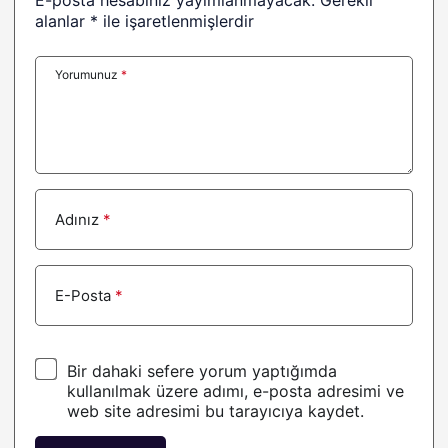
E-posta hesabınız yayımlanmayacak.
Gerekli
Usual USD
1,00
0%
alanlar
*
ile işaretlenmişlerdir
Venice Token
11,44
1.2%
Yorumunuz
*
币安人生 (BinanceLife)
0,54
9.2%
XDC Network
0,026722
0.4%
Arbitrum
0,078969
-2.4%
Flare
0,006009
1.5%
Adınız
*
USX
1,00
0%
Aptos
0,59
0.7%
E-Posta
*
TrueUSD
1,00
0%
Bir dahaki sefere yorum yaptığımda
kullanılmak üzere adımı, e-posta adresimi ve
web site adresimi bu tarayıcıya kaydet.