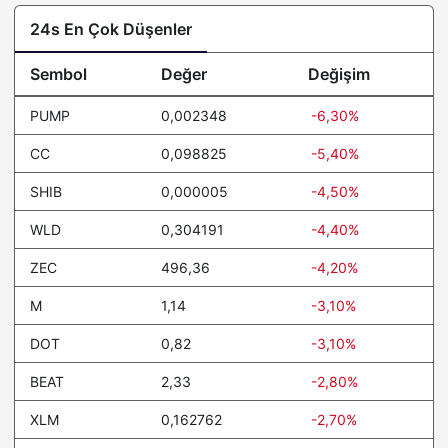
Invesco Short Duration
24s En Çok Düşenler
11,17
0%
US Government Securities
Fund
Sembol
Değer
Değişim
KuCoin
6,58
0.8%
PUMP
0,002348
-6,30%
Janus Henderson
1,11
0%
Anemoy Treasury Fund
CC
0,098825
-5,40%
Quant
59,70
-0.4%
SHIB
0,000005
-4,50%
JUST
0,104964
0.4%
WLD
0,304191
-4,40%
​​Stable
0,032726
-0.8%
ZEC
496,36
-4,20%
Algorand
0,089213
-0.1%
M
1,14
-3,10%
POL (ex-MATIC)
0,074867
0.8%
DOT
0,82
-3,10%
NEXO
0,72
0.3%
BEAT
2,33
-2,80%
XLM
Cosmos Hub
0,162762
1,38
-2,70%
3.7%