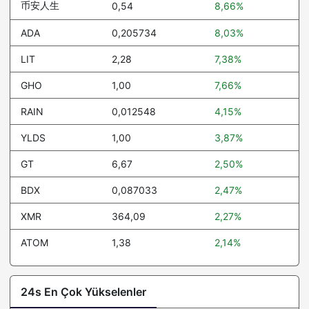
币安人生
0,54
8,66%
USDD
1,00
0.1%
ADA
0,205734
8,03%
MemeCore
1,14
-3.1%
LIT
2,28
7,38%
Falcon USD
1,00
-0.2%
GHO
1,00
7,66%
Polkadot
0,82
-3.1%
RAIN
0,012548
4,15%
Aave
89,06
-1.5%
YLDS
1,00
3,87%
Mantle
0,407734
1.4%
GT
6,67
2,50%
BFUSD
1,00
0%
BDX
0,087033
2,47%
Sky
0,056196
0.1%
XMR
364,09
2,27%
Morpho
1,90
0.2%
ATOM
1,38
2,14%
United Stables
1,00
0%
Pepe
0,000003
-1.3%
24s En Çok Yükselenler