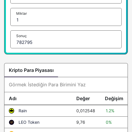
Miktar
Sonuç
Kripto Para Piyasası
Adı
Değer
Değişim
0,012548
1.2%
Rain
9,76
0%
LEO Token