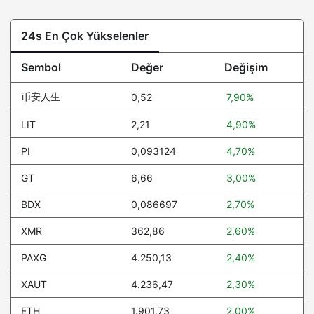
24s En Çok Yükselenler
Sembol
Değer
Değişim
币安人生
0,52
7,90%
LIT
2,21
4,90%
PI
0,093124
4,70%
GT
6,66
3,00%
BDX
0,086697
2,70%
XMR
362,86
2,60%
PAXG
4.250,13
2,40%
XAUT
4.236,47
2,30%
ETH
1.901,73
2,00%