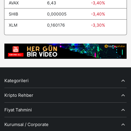
AVAX
6,43
-3,40%
SHIB
0,000005
-3,40%
XLM
0,160176
-3,30%
Kategorileri
Kripto Rehber
Fiyat Tahmini
Kurumsal / Corporate