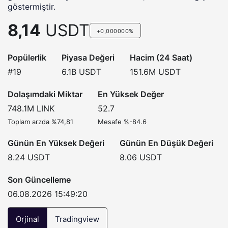
göstermiştir.
8,14
USDT
+0,000000%
Popülerlik
Piyasa Değeri
Hacim (24 Saat)
#19
6.1B
USDT
151.6M
USDT
Dolaşımdaki Miktar
En Yüksek Değer
748.1M
LINK
52.7
Toplam arzda %74,81
Mesafe %-84.6
Günün En Yüksek Değeri
Günün En Düşük Değeri
8.24
USDT
8.06
USDT
Son Güncelleme
06.08.2026 15:49:20
Orjinal
Tradingview