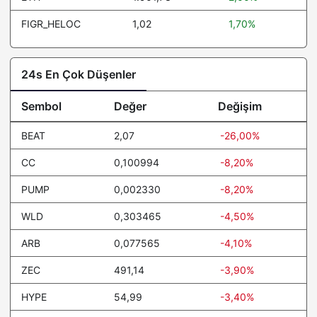
FIGR_HELOC
1,02
1,70%
24s En Çok Düşenler
Sembol
Değer
Değişim
BEAT
2,07
-26,00%
CC
0,100994
-8,20%
PUMP
0,002330
-8,20%
WLD
0,303465
-4,50%
ARB
0,077565
-4,10%
ZEC
491,14
-3,90%
HYPE
54,99
-3,40%