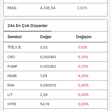
PAXG
4.335,54
2,00%
24s En Çok Düşenler
Sembol
Değer
Değişim
币安人生
0,52
-7,10%
CRO
0,050461
-5,10%
PUMP
0,002262
-5,10%
NEAR
1,59
-4,20%
ENA
0,090010
-3,40%
LIT
2,34
-3,00%
HYPE
54,19
-3,00%