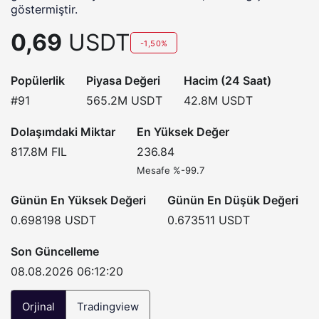
göstermiştir.
0,69
USDT
-1,50%
Popülerlik
Piyasa Değeri
Hacim (24 Saat)
#91
565.2M
USDT
42.8M
USDT
Dolaşımdaki Miktar
En Yüksek Değer
817.8M
FIL
236.84
Mesafe %-99.7
Günün En Yüksek Değeri
Günün En Düşük Değeri
0.698198
USDT
0.673511
USDT
Son Güncelleme
08.08.2026 06:12:20
Orjinal
Tradingview