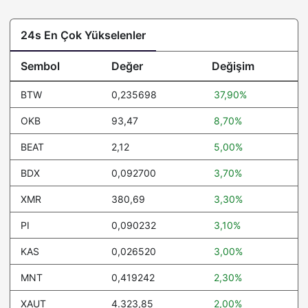
24s En Çok Yükselenler
Sembol
Değer
Değişim
BTW
0,235698
37,90%
OKB
93,47
8,70%
BEAT
2,12
5,00%
BDX
0,092700
3,70%
XMR
380,69
3,30%
PI
0,090232
3,10%
KAS
0,026520
3,00%
MNT
0,419242
2,30%
XAUT
4.323,85
2,00%