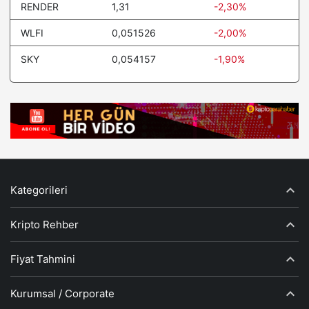
RENDER
1,31
-2,30%
WLFI
0,051526
-2,00%
SKY
0,054157
-1,90%
Kategorileri
Kripto Rehber
Fiyat Tahmini
Kurumsal / Corporate