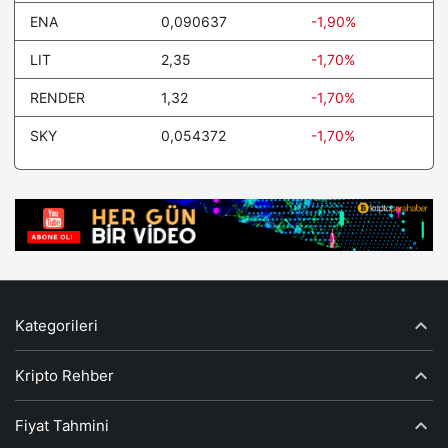
ENA
0,090637
-1,90%
LIT
2,35
-1,70%
RENDER
1,32
-1,70%
SKY
0,054372
-1,70%
Kategorileri
Kripto Rehber
Fiyat Tahmini