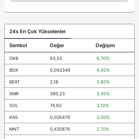
24s En Çok Yükselenler
Sembol
Değer
Değişim
OKB
93,55
9,70%
BDX
0,092349
4,00%
BEAT
2,18
3,80%
XMR
380,23
3,30%
SOL
74,62
3,10%
KAS
0,026476
3,00%
MNT
0,420876
2,70%