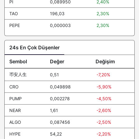
PI
0,089950
2,40%
TAO
196,03
2,30%
PEPE
0,000003
2,30%
24s En Çok Düşenler
Sembol
Değer
Değişim
币安人生
0,51
-7,20%
CRO
0,049898
-5,90%
PUMP
0,002278
-4,50%
NEAR
1,61
-2,60%
ALGO
0,087456
-2,50%
HYPE
54,22
-2,20%