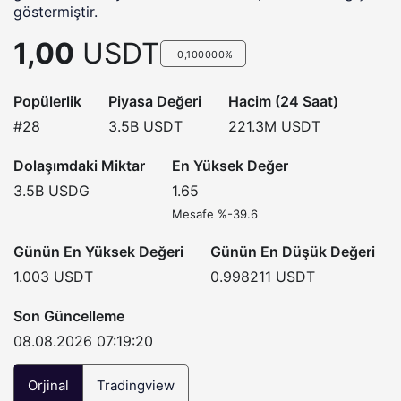
göstermiştir.
1,00
USDT
-0,100000%
Popülerlik
Piyasa Değeri
Hacim (24 Saat)
#28
3.5B
USDT
221.3M
USDT
Dolaşımdaki Miktar
En Yüksek Değer
3.5B
USDG
1.65
Mesafe %-39.6
Günün En Yüksek Değeri
Günün En Düşük Değeri
1.003
USDT
0.998211
USDT
Son Güncelleme
08.08.2026 07:19:20
Orjinal
Tradingview