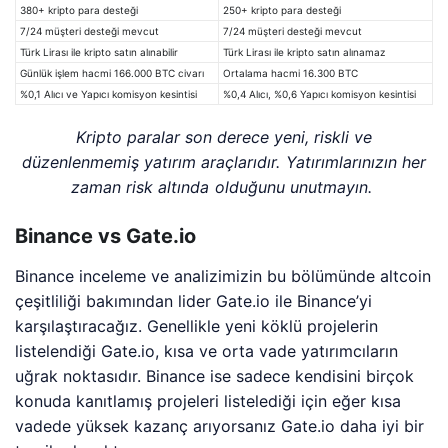
380+ kripto para desteği
250+ kripto para desteği
7/24 müşteri desteği mevcut
7/24 müşteri desteği mevcut
Türk Lirası ile kripto satın alınabilir
Türk Lirası ile kripto satın alınamaz
Günlük işlem hacmi 166.000 BTC civarı
Ortalama hacmi 16.300 BTC
%0,1 Alıcı ve Yapıcı komisyon kesintisi
%0,4 Alıcı, %0,6 Yapıcı komisyon kesintisi
Kripto paralar son derece yeni, riskli ve
düzenlenmemiş yatırım araçlarıdır. Yatırımlarınızın her
zaman risk altında olduğunu unutmayın.
Binance vs Gate.io
Binance inceleme ve analizimizin bu bölümünde altcoin
çeşitliliği bakımından lider Gate.io ile Binance’yi
karşılaştıracağız. Genellikle yeni köklü projelerin
listelendiği Gate.io, kısa ve orta vade yatırımcıların
uğrak noktasıdır. Binance ise sadece kendisini birçok
konuda kanıtlamış projeleri listelediği için eğer kısa
vadede yüksek kazanç arıyorsanız Gate.io daha iyi bir