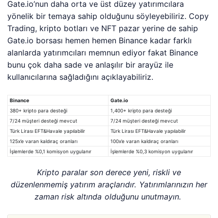
Gate.io’nun daha orta ve üst düzey yatırımcılara
yönelik bir temaya sahip olduğunu söyleyebiliriz. Copy
Trading, kripto botları ve NFT pazar yerine de sahip
Gate.io borsası hemen hemen Binance kadar farklı
alanlarda yatırımcıları memnun ediyor fakat Binance
bunu çok daha sade ve anlaşılır bir arayüz ile
kullanıcılarına sağladığını açıklayabiliriz.
Binance
Gate.io
380+ kripto para desteği
1,400+ kripto para desteği
7/24 müşteri desteği mevcut
7/24 müşteri desteği mevcut
Türk Lirası EFT&Havale yapılabilir
Türk Lirası EFT&Havale yapılabilir
125x’e varan kaldıraç oranları
100x’e varan kaldıraç oranları
İşlemlerde %0,1 komisyon uygulanır
İşlemlerde %0,3 komisyon uygulanır
Kripto paralar son derece yeni, riskli ve
düzenlenmemiş yatırım araçlarıdır. Yatırımlarınızın her
zaman risk altında olduğunu unutmayın.