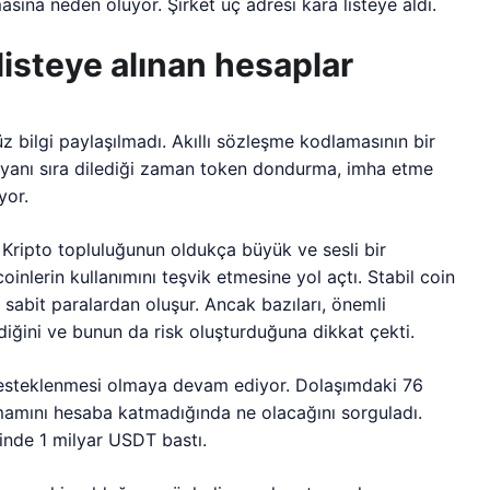
sına neden oluyor. Şirket üç adresi kara listeye aldı.
listeye alınan hesaplar
z bilgi paylaşılmadı. Akıllı sözleşme kodlamasının bir
in yanı sıra dilediği zaman token dondurma, imha etme
yor.
. Kripto topluluğunun oldukça büyük ve sesli bir
nlerin kullanımını teşvik etmesine yol açtı. Stabil coin
abit paralardan oluşur. Ancak bazıları, önemli
iğini ve bunun da risk oluşturduğuna dikkat çekti.
ın desteklenmesi olmaya devam ediyor. Dolaşımdaki 76
tamamını hesaba katmadığında ne olacağını sorguladı.
inde 1 milyar USDT bastı.