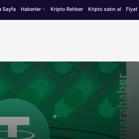
 Sayfa
Haberler
Kripto Rehber
Kripto satın al
Fiyat
HABERLER
ısı
Bitcoin’de 75 Bin Dolar