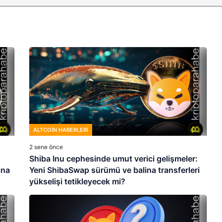
ALTCOIN HABERLERI
2 sene önce
Shiba Inu cephesinde umut verici gelişmeler:
ına
Yeni ShibaSwap sürümü ve balina transferleri
yükselişi tetikleyecek mi?