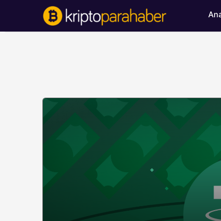
Ana
BITCOIN HABERLERI
Bitcoin’de ayı bask