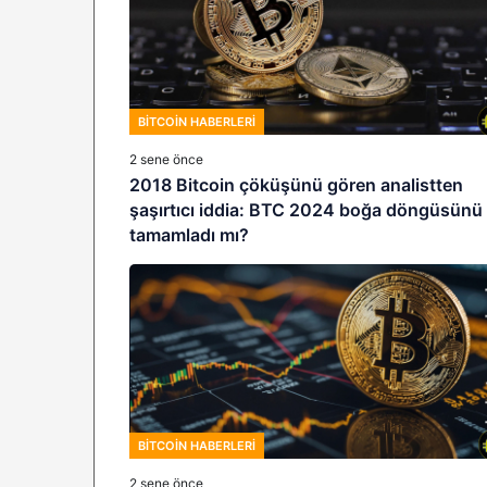
BITCOIN HABERLERI
2 sene önce
2018 Bitcoin çöküşünü gören analistten
şaşırtıcı iddia: BTC 2024 boğa döngüsünü
tamamladı mı?
BITCOIN HABERLERI
2 sene önce