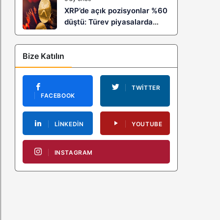
XRP’de açık pozisyonlar %60
düştü: Türev piyasalarda
kaldıraç temizliği yeni bir
trendin habercisi mi?
Bize Katılın
TWITTER
FACEBOOK
LINKEDIN
YOUTUBE
INSTAGRAM