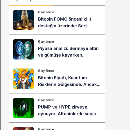
6 ay önce
Bitcoin FOMC öncesi kilit
desteğin üzerinde: Sert
çöküş mü, yeni bir sıçrama mı
geliyor?
6 ay önce
Piyasa analizi: Sermaye altın
ve gümüşe kayarken
stablecoinler zayıflıyor
6 ay önce
Bitcoin Fiyatı, Kuantum
Risklerin Gölgesinde: Ancak
Bitcoin Hyper, Büyük Bir
Sıçramaya Yaşayabilir!
6 ay önce
PUMP ve HYPE zirveye
oynuyor: Altcoinlerde seçici
ralli başladı mı?
6 ay önce