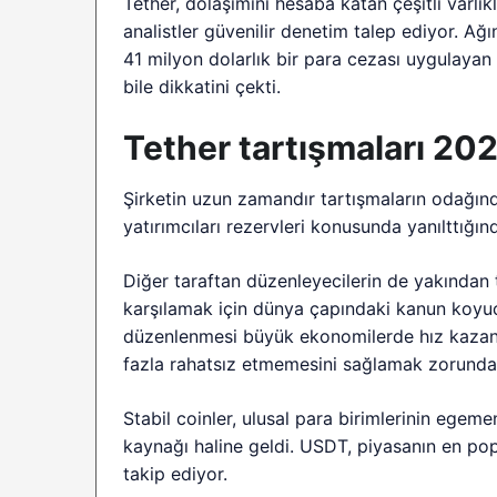
Tether, dolaşımını hesaba katan çeşitli varlı
analistler güvenilir denetim talep ediyor. Ağ
41 milyon dolarlık bir para cezası uygulayan
bile dikkatini çekti.
Tether tartışmaları 20
Şirketin uzun zamandır tartışmaların odağında
yatırımcıları rezervleri konusunda yanılttığı
Diğer taraftan düzenleyecilerin de yakından 
karşılamak için dünya çapındaki kanun koyucul
düzenlenmesi büyük ekonomilerde hız kazandı
fazla rahatsız etmemesini sağlamak zorunda
Stabil coinler, ulusal para birimlerinin egeme
kaynağı haline geldi. USDT, piyasanın en popü
takip ediyor.