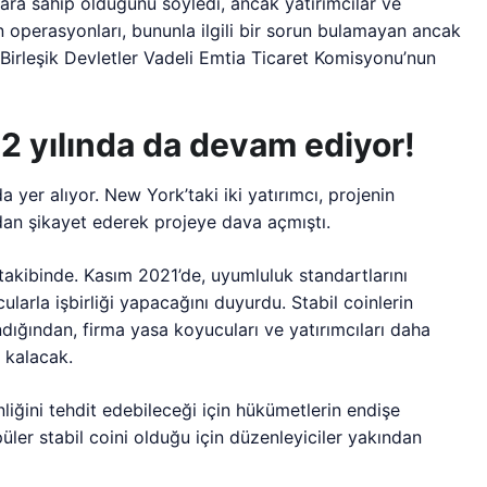
klara sahip olduğunu söyledi, ancak yatırımcılar ve
ın operasyonları, bununla ilgili bir sorun bulamayan ancak
 Birleşik Devletler Vadeli Emtia Ticaret Komisyonu’nun
22 yılında da devam ediyor!
 yer alıyor. New York’taki iki yatırımcı, projenin
ndan şikayet ederek projeye dava açmıştı.
takibinde. Kasım 2021’de, uyumluluk standartlarını
arla işbirliği yapacağını duyurdu. Stabil coinlerin
ğından, firma yasa koyucuları ve yatırımcıları daha
 kalacak.
nliğini tehdit edebileceği için hükümetlerin endişe
ler stabil coini olduğu için düzenleyiciler yakından