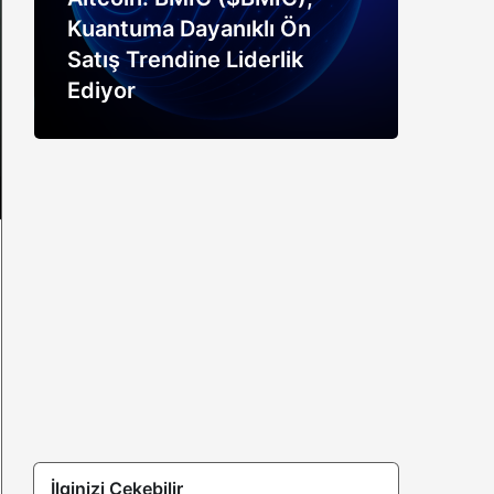
Kuantuma Dayanıklı Ön
boğ
Satış Trendine Liderlik
siny
Ediyor
açık
İlginizi Çekebilir