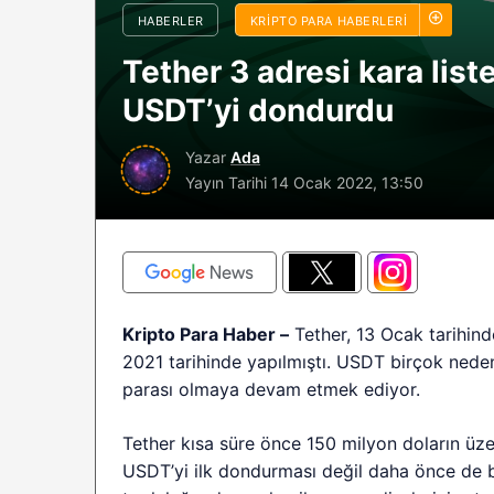
HABERLER
KRIPTO PARA HABERLERI
sürüyor: Analistle
2026 BTC çöküşü 
Tether 3 adresi kara list
sınırlı kalabilir?
USDT’yi dondurdu
Yazar
Ada
Yayın Tarihi
14 Ocak 2022, 13:50
Kripto Para Haber –
Tether, 13 Ocak tarihin
2021 tarihinde yapılmıştı. USDT birçok nede
parası olmaya devam etmek ediyor.
Tether kısa süre önce 150 milyon doların üze
USDT’yi ilk dondurması değil daha önce de b