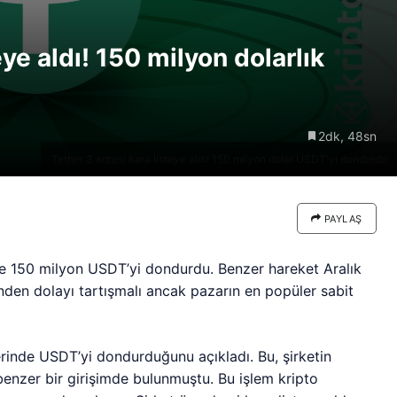
re göre
Riski: Uzun Vadeli HYPER
neden
Boğaları 31,1 Milyon Dolarlık
eye aldı! 150 milyon dolarlık
Birikim Yapıyor
2dk, 48sn
Tether 3 adresi kara listeye aldı! 150 milyon dolar USDT'yi dondurdu
PAYLAŞ
de 150 milyon USDT’yi dondurdu. Benzer hareket Aralık
nden dolayı tartışmalı ancak pazarın en popüler sabit
rinde USDT’yi dondurduğunu açıkladı. Bu, şirketin
enzer bir girişimde bulunmuştu. Bu işlem kripto