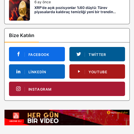
6 ay önce
XRP’de açık pozisyonlar %60 düştü: Türev
piyasalarda kaldıraç temizliği yeni bir trendin
habercisi mi?
Bize Katılın
FACEBOOK
TWITTER
LINKEDIN
YOUTUBE
INSTAGRAM