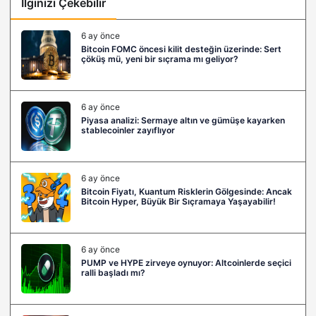
İlginizi Çekebilir
6 ay önce
Bitcoin FOMC öncesi kilit desteğin üzerinde: Sert
çöküş mü, yeni bir sıçrama mı geliyor?
6 ay önce
Piyasa analizi: Sermaye altın ve gümüşe kayarken
stablecoinler zayıflıyor
6 ay önce
Bitcoin Fiyatı, Kuantum Risklerin Gölgesinde: Ancak
Bitcoin Hyper, Büyük Bir Sıçramaya Yaşayabilir!
6 ay önce
PUMP ve HYPE zirveye oynuyor: Altcoinlerde seçici
ralli başladı mı?