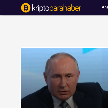
Ana
BITCOIN HABERLERI
Bitcoin’de ayı bask