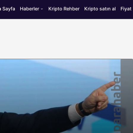
 Sayfa
Haberler
Kripto Rehber
Kripto satın al
Fiyat
HABERLER
ısı
Bitcoin’de 75 Bin Dolar