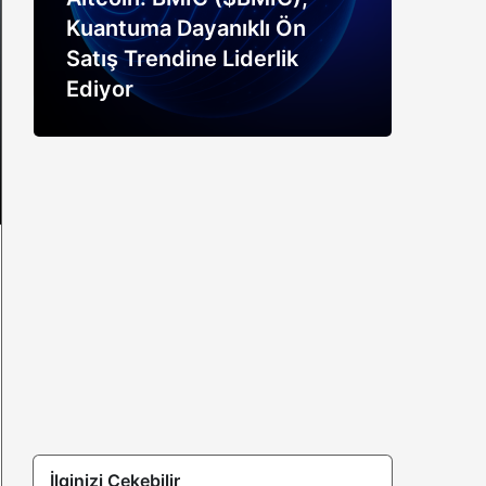
Kuantuma Dayanıklı Ön
boğ
Satış Trendine Liderlik
siny
Ediyor
açık
İlginizi Çekebilir