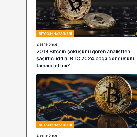
BITCOIN HABERLERI
2 sene önce
2018 Bitcoin çöküşünü gören analistten
şaşırtıcı iddia: BTC 2024 boğa döngüsünü
tamamladı mı?
BITCOIN HABERLERI
2 sene önce