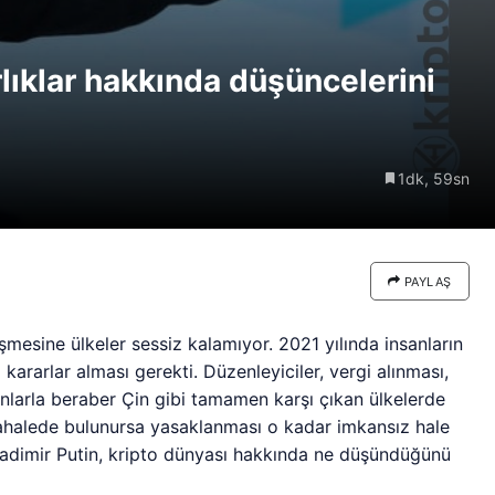
re göre
Riski: Uzun Vadeli HYPER
neden
Boğaları 31,1 Milyon Dolarlık
rlıklar hakkında düşüncelerini
Birikim Yapıyor
1dk, 59sn
PAYLAŞ
işmesine ülkeler sessiz kalamıyor. 2021 yılında insanların
i kararlar alması gerekti. Düzenleyiciler, vergi alınması,
unlarla beraber Çin gibi tamamen karşı çıkan ülkelerde
ahalede bulunursa yasaklanması o kadar imkansız hale
ladimir Putin, kripto dünyası hakkında ne düşündüğünü