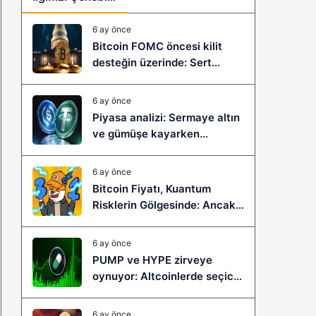
6 ay önce
Bitcoin FOMC öncesi kilit
desteğin üzerinde: Sert
çöküş mü, yeni bir sıçrama mı
geliyor?
6 ay önce
Piyasa analizi: Sermaye altın
ve gümüşe kayarken
stablecoinler zayıflıyor
6 ay önce
Bitcoin Fiyatı, Kuantum
Risklerin Gölgesinde: Ancak
Bitcoin Hyper, Büyük Bir
Sıçramaya Yaşayabilir!
6 ay önce
PUMP ve HYPE zirveye
oynuyor: Altcoinlerde seçici
ralli başladı mı?
6 ay önce