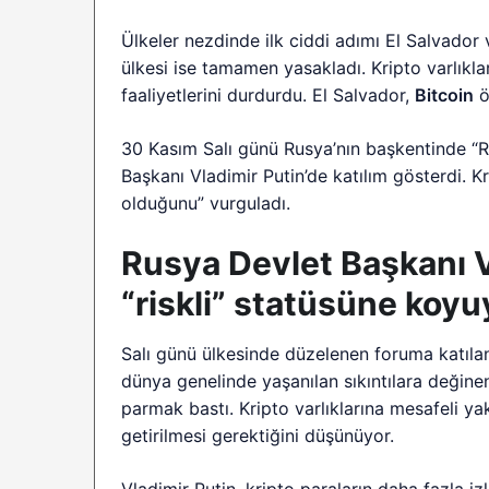
Ülkeler nezdinde ilk ciddi adımı El Salvador 
ülkesi ise tamamen yasakladı. Kripto varlık
faaliyetlerini durdurdu. El Salvador,
Bitcoin
ö
30 Kasım Salı günü Rusya’nın başkentinde “R
Başkanı Vladimir Putin’de katılım gösterdi. Kr
olduğunu” vurguladı.
Rusya Devlet Başkanı Vl
“riskli” statüsüne koyu
Salı günü ülkesinde düzelenen foruma katıla
dünya genelinde yaşanılan sıkıntılara değine
parmak bastı. Kripto varlıklarına mesafeli y
getirilmesi gerektiğini düşünüyor.
Vladimir Putin, kripto paraların daha fazla i