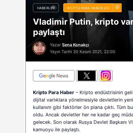
sürüyor: Analistle
HABERLER
KRIPTO PARA HABERLERI
2026 BTC çöküşü 
Vladimir Putin, kripto va
sınırlı kalabilir?
paylaştı
Yazar
Sena Konakçı
Yayın Tarihi
30 Kasım 2021, 22:00
Kripto Para Haber
– Kripto endüstrisinin gel
dijital varlıklara yönelmesiyle devletlerin yen
kullanım gibi faktörler ön plana çıktı. Tüm b
oldu. Ancak devletler her ne kadar geç müd
gelecek. Son olarak Rusya Devlet Başkanı V
kamuoyu ile paylaştı.