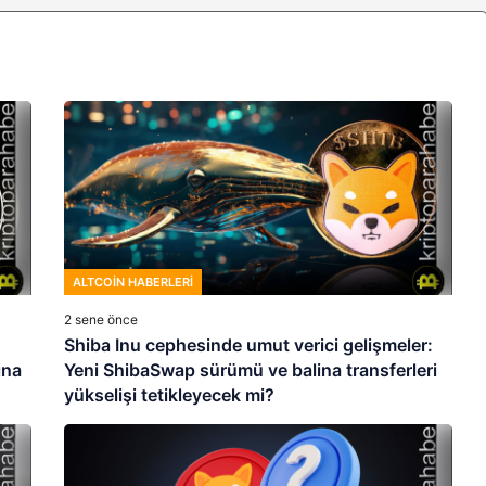
ALTCOIN HABERLERI
2 sene önce
Shiba Inu cephesinde umut verici gelişmeler:
ına
Yeni ShibaSwap sürümü ve balina transferleri
yükselişi tetikleyecek mi?