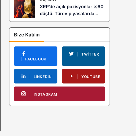
XRP’de açık pozisyonlar %60
düştü: Türev piyasalarda
kaldıraç temizliği yeni bir
trendin habercisi mi?
Bize Katılın
TWITTER
FACEBOOK
LINKEDIN
YOUTUBE
INSTAGRAM