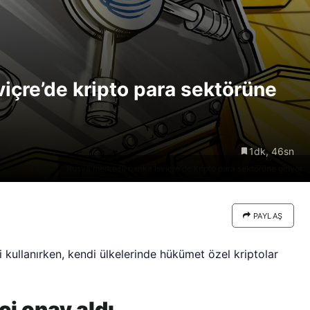
re göre
Riski: Uzun Vadeli HYPER
neden
Boğaları 31,1 Milyon Dolarlık
Birikim Yapıyor
içre’de kripto para sektörüne
1dk, 46sn
Rusya merkezli banka İsviçre'de kripto para sektörüne giriyor
PAYLAŞ
i kullanırken, kendi ülkelerinde hükümet özel kriptolar
i onay aldı