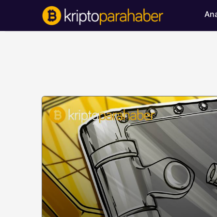
Ana
BITCOIN HABERLERI
Bitcoin’de ayı bask