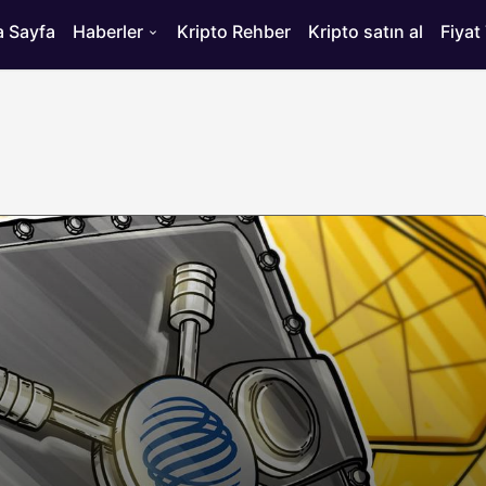
 Sayfa
Haberler
Kripto Rehber
Kripto satın al
Fiyat
HABERLER
ısı
Bitcoin’de 75 Bin Dolar