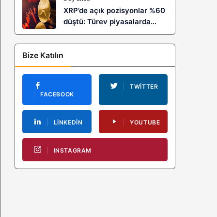
XRP’de açık pozisyonlar %60
düştü: Türev piyasalarda
kaldıraç temizliği yeni bir
trendin habercisi mi?
Bize Katılın
TWITTER
FACEBOOK
LINKEDIN
YOUTUBE
INSTAGRAM