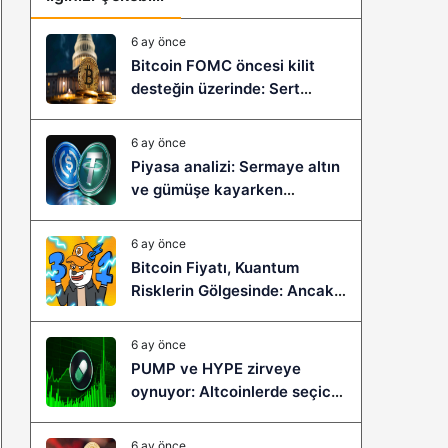
6 ay önce
Bitcoin FOMC öncesi kilit
desteğin üzerinde: Sert
çöküş mü, yeni bir sıçrama mı
geliyor?
6 ay önce
Piyasa analizi: Sermaye altın
ve gümüşe kayarken
stablecoinler zayıflıyor
6 ay önce
Bitcoin Fiyatı, Kuantum
Risklerin Gölgesinde: Ancak
Bitcoin Hyper, Büyük Bir
Sıçramaya Yaşayabilir!
6 ay önce
PUMP ve HYPE zirveye
oynuyor: Altcoinlerde seçici
ralli başladı mı?
6 ay önce