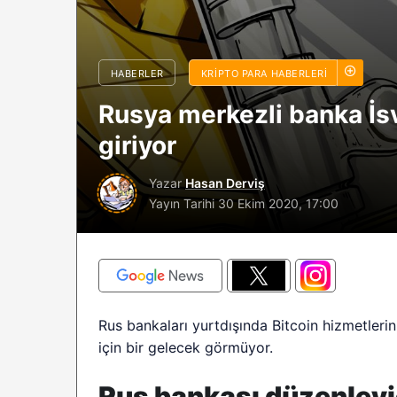
sürüyor: Analistle
2026 BTC çöküşü 
sınırlı kalabilir?
HABERLER
KRIPTO PARA HABERLERI
Rusya merkezli banka İsv
giriyor
Yazar
Hasan Derviş
Yayın Tarihi
30 Ekim 2020, 17:00
Rus bankaları yurtdışında Bitcoin hizmetlerin
için bir gelecek görmüyor.
Rus bankası düzenleyic