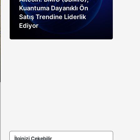
Kuantuma Dayanıklı Ön
boğ
Satış Trendine Liderlik
siny
Ediyor
açık
İlginizi Çekebilir