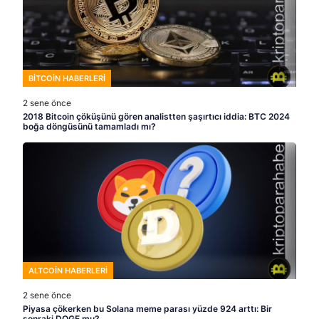
BITCOIN HABERLERI
2 sene önce
2018 Bitcoin çöküşünü gören analistten şaşırtıcı iddia: BTC 2024
boğa döngüsünü tamamladı mı?
ALTCOIN HABERLERI
2 sene önce
Piyasa çökerken bu Solana meme parası yüzde 924 arttı: Bir
sonraki DOGE mu?