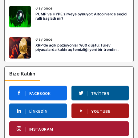
6 ay önce
PUMP ve HYPE zirveye oynuyor: Altcoinlerde seçici
ralli başladı mı?
6 ay önce
XRP’de açık pozisyonlar %60 düştü: Türev
piyasalarda kaldıraç temizliği yeni bir trendin
habercisi mi?
Bize Katılın
FACEBOOK
TWITTER
LINKEDIN
YOUTUBE
INSTAGRAM