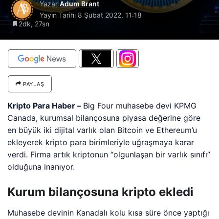
Yazar
Adum Brant
Yayın Tarihi
8 Şubat 2022, 11:18
2dk, 27sn
PAYLAŞ
Kripto Para Haber –
Big Four muhasebe devi KPMG
Canada, kurumsal bilançosuna piyasa değerine göre
en büyük iki dijital varlık olan Bitcoin ve Ethereum’u
ekleyerek kripto para birimleriyle uğraşmaya karar
verdi. Firma artık kriptonun “olgunlaşan bir varlık sınıfı”
olduğuna inanıyor.
Kurum bilançosuna kripto ekledi
Muhasebe devinin Kanadalı kolu kısa süre önce yaptığı