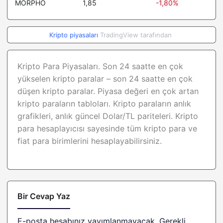
MORPHO
1,85
-1,80%
Beldex
0,090091
3.5%
Gate
6,63
-0.6%
Kripto piyasaları
TradingView tarafından
Cosmos Hub
1,35
-0.4%
GHO
1,00
0.1%
Kripto Para Piyasaları. Son 24 saatte en çok
yükselen kripto paralar – son 24 saatte en çok
Janus Henderson
1,04
0%
düşen kripto paralar. Piyasa değeri en çok artan
Anemoy AAA CLO Fund
kripto paraların tabloları.
Kripto paraların anlık
Render
1,32
-2%
grafikleri, anlık güncel Dolar/TL pariteleri.
Kripto
para hesaplayıcısı sayesinde tüm kripto para ve
Audiera
2,04
-1.5%
fiat para birimlerini hesaplayabilirsiniz.
YLDS
1,00
0.1%
Jupiter
0,183415
0.6%
Lighter
2,41
10%
Bir Cevap Yaz
Filecoin
0,69
0.1%
E-posta hesabınız yayımlanmayacak.
Gerekli