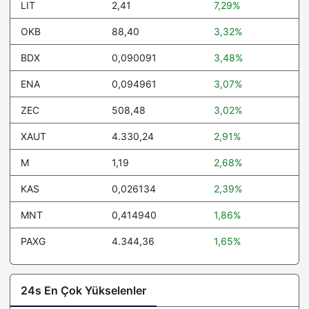
LIT
2,41
7,29%
Ripple USD
1,00
0%
OKB
88,40
3,32%
USDD
1,00
0.1%
BDX
0,090091
3,48%
Falcon USD
1,00
0.1%
ENA
0,094961
3,07%
Aave
89,32
0.9%
ZEC
508,48
3,02%
Polkadot
0,81
-1.4%
XAUT
4.330,24
2,91%
Mantle
0,414940
2.5%
M
1,19
2,68%
BFUSD
1,00
0.1%
KAS
0,026134
2,39%
Sky
0,054507
-3.5%
MNT
0,414940
1,86%
Morpho
1,85
-1.8%
PAXG
4.344,36
1,65%
United Stables
1,00
0%
Pepe
0,000003
0.3%
24s En Çok Yükselenler