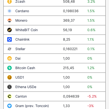
508,48
3.2%
Zcash
0,198036
1.5%
Cardano
369,37
1.5%
Monero
56,19
0.6%
WhiteBIT Coin
8,25
1.1%
Chainlink
0,160221
0.1%
Stellar
1,00
0%
Dai
215,45
1.2%
Bitcoin Cash
1,00
0%
USD1
1,00
0%
Ethena USDe
0,094639
-5.2%
Canton
1,33
-3%
Gram (prev. Toncoin)