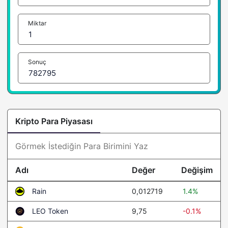
Miktar
Sonuç
Kripto Para Piyasası
Adı
Değer
Değişim
0,012719
1.4%
Rain
9,75
-0.1%
LEO Token