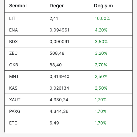
Internet Computer
2,09
-0.4%
Sembol
Değer
Değişim
USDGO
1,00
0%
LIT
2,41
10,00%
Bitget Token
1,62
0.2%
ENA
0,094961
4,20%
Worldcoin
0,303875
-0.8%
BDX
0,090091
3,50%
Ethereum Classic
6,49
1.7%
ZEC
508,48
3,20%
Spiko Amundi Overnight
1,17
0.1%
OKB
88,40
2,70%
Swap Fund (EUR)
MNT
0,414940
2,50%
Pi Network
0,088441
-5.8%
KAS
0,026134
2,50%
Blockchain Capital
106,17
0%
XAUT
4.330,24
1,70%
Spiko EU T-Bills Money
1,22
0.1%
Market Fund
PAXG
4.344,36
1,70%
Ethena
0,094961
4.2%
ETC
6,49
1,70%
Invesco Short Duration
11,17
0%
US Government Securities