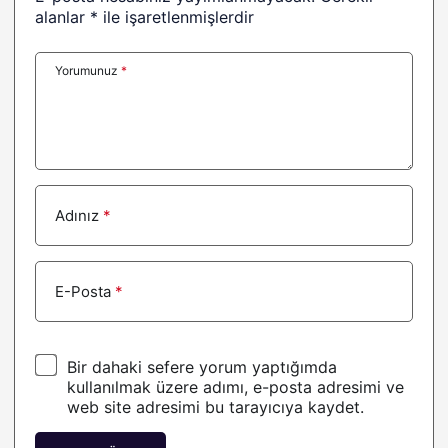
Usual USD
1,00
0%
alanlar
*
ile işaretlenmişlerdir
Venice Token
11,57
0.9%
Yorumunuz
*
XDC Network
0,026723
0%
币安人生 (BinanceLife)
0,53
0.3%
Flare
0,005966
-0.5%
Arbitrum
0,077830
-1%
Adınız
*
USX
1,00
0%
Aptos
0,59
-1.4%
E-Posta
*
TrueUSD
1,00
0%
Bir dahaki sefere yorum yaptığımda
kullanılmak üzere adımı, e-posta adresimi ve
web site adresimi bu tarayıcıya kaydet.