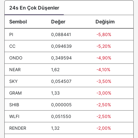
Fund
24s En Çok Düşenler
Pump.fun
0,002322
-0.4%
Sembol
Değer
Değişim
KuCoin
6,57
-0.1%
PI
0,088441
-5,80%
Janus Henderson
1,11
0%
Anemoy Treasury Fund
CC
0,094639
-5,20%
JUST
0,105728
0.1%
ONDO
0,349594
-4,90%
Quant
59,12
-1.5%
NEAR
1,62
-4,10%
SKY
​​Stable
0,054507
0,032424
-3,50%
-1.2%
GRAM
1,33
-3,00%
POL (ex-MATIC)
0,075202
-0.3%
SHIB
0,000005
-2,50%
Algorand
0,088306
0.9%
WLFI
0,051550
-2,50%
NEXO
0,72
1.6%
RENDER
1,32
-2,00%
Kaspa
0,026134
2.5%