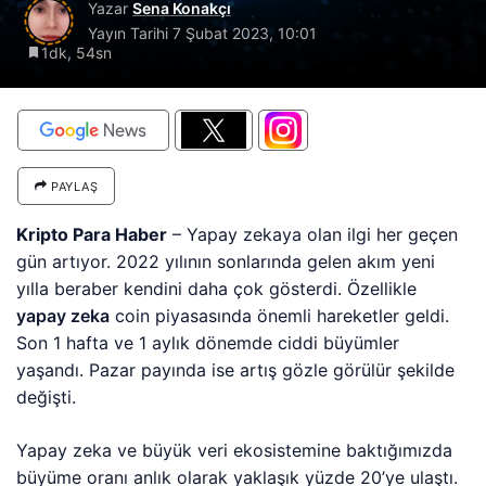
Yazar
Sena Konakçı
Yayın Tarihi
7 Şubat 2023, 10:01
1dk, 54sn
PAYLAŞ
Kripto Para Haber
– Yapay zekaya olan ilgi her geçen
gün artıyor. 2022 yılının sonlarında gelen akım yeni
yılla beraber kendini daha çok gösterdi. Özellikle
yapay zeka
coin piyasasında önemli hareketler geldi.
Son 1 hafta ve 1 aylık dönemde ciddi büyümler
yaşandı. Pazar payında ise artış gözle görülür şekilde
değişti.
Yapay zeka ve büyük veri ekosistemine baktığımızda
büyüme oranı anlık olarak yaklaşık yüzde 20’ye ulaştı.