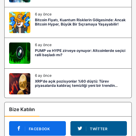
6 ay önce
Bitcoin Fiyatı, Kuantum Risklerin Gölgesinde: Ancak
Bitcoin Hyper, Büyük Bir Sıçramaya Yaşayabilir!
6 ay önce
PUMP ve HYPE zirveye oynuyor: Altcoinlerde seçici
ralli başladı mı?
6 ay önce
XRP’de açık pozisyonlar %60 düştü: Türev
piyasalarda kaldıraç temizliği yeni bir trendin
habercisi mi?
Bize Katılın
FACEBOOK
TWITTER