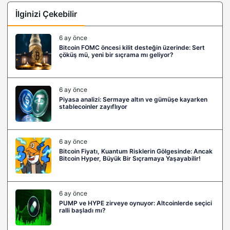
İlginizi Çekebilir
6 ay önce
Bitcoin FOMC öncesi kilit desteğin üzerinde: Sert
çöküş mü, yeni bir sıçrama mı geliyor?
6 ay önce
Piyasa analizi: Sermaye altın ve gümüşe kayarken
stablecoinler zayıflıyor
6 ay önce
Bitcoin Fiyatı, Kuantum Risklerin Gölgesinde: Ancak
Bitcoin Hyper, Büyük Bir Sıçramaya Yaşayabilir!
6 ay önce
PUMP ve HYPE zirveye oynuyor: Altcoinlerde seçici
ralli başladı mı?