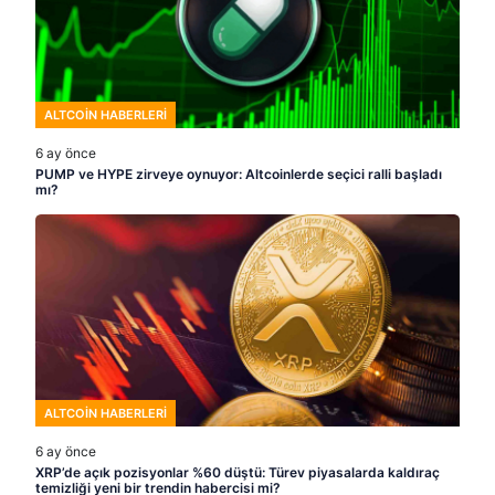
ALTCOIN HABERLERI
6 ay önce
PUMP ve HYPE zirveye oynuyor: Altcoinlerde seçici ralli başladı
mı?
ALTCOIN HABERLERI
6 ay önce
XRP’de açık pozisyonlar %60 düştü: Türev piyasalarda kaldıraç
temizliği yeni bir trendin habercisi mi?