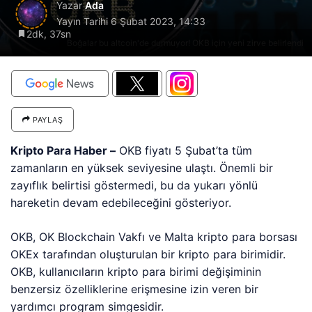
Yazar
Ada
Yayın Tarihi
6 Şubat 2023, 14:33
2dk, 37sn
Boğalar bu altcoin'de durmuyor! OKB için yeni zirve belirlendi
PAYLAŞ
Kripto Para Haber –
OKB fiyatı 5 Şubat’ta tüm
zamanların en yüksek seviyesine ulaştı. Önemli bir
zayıflık belirtisi göstermedi, bu da yukarı yönlü
hareketin devam edebileceğini gösteriyor.
OKB, OK Blockchain Vakfı ve Malta kripto para borsası
OKEx tarafından oluşturulan bir kripto para birimidir.
OKB, kullanıcıların kripto para birimi değişiminin
benzersiz özelliklerine erişmesine izin veren bir
yardımcı program simgesidir.