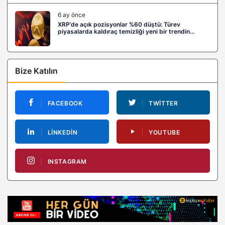
6 ay önce
XRP’de açık pozisyonlar %60 düştü: Türev
piyasalarda kaldıraç temizliği yeni bir trendin
habercisi mi?
Bize Katılın
FACEBOOK
TWITTER
LINKEDIN
YOUTUBE
INSTAGRAM