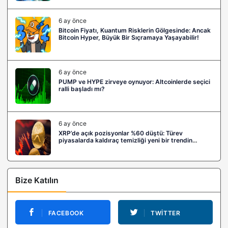
6 ay önce
Bitcoin Fiyatı, Kuantum Risklerin Gölgesinde: Ancak
Bitcoin Hyper, Büyük Bir Sıçramaya Yaşayabilir!
6 ay önce
PUMP ve HYPE zirveye oynuyor: Altcoinlerde seçici
ralli başladı mı?
6 ay önce
XRP’de açık pozisyonlar %60 düştü: Türev
piyasalarda kaldıraç temizliği yeni bir trendin
habercisi mi?
Bize Katılın
FACEBOOK
TWITTER