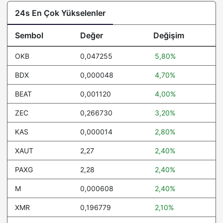
24s En Çok Yükselenler
Sembol
Değer
Değişim
OKB
0,047255
5,80%
BDX
0,000048
4,70%
BEAT
0,001120
4,00%
ZEC
0,266730
3,20%
KAS
0,000014
2,80%
XAUT
2,27
2,40%
PAXG
2,28
2,40%
M
0,000608
2,40%
XMR
0,196779
2,10%