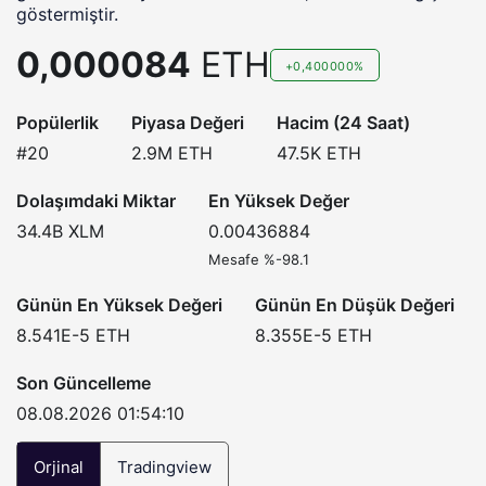
göstermiştir.
0,000084
ETH
+0,400000%
Popülerlik
Piyasa Değeri
Hacim (24 Saat)
#20
2.9M
ETH
47.5K
ETH
Dolaşımdaki Miktar
En Yüksek Değer
34.4B
XLM
0.00436884
Mesafe %-98.1
Günün En Yüksek Değeri
Günün En Düşük Değeri
8.541E-5
ETH
8.355E-5
ETH
Son Güncelleme
08.08.2026 01:54:10
Orjinal
Tradingview