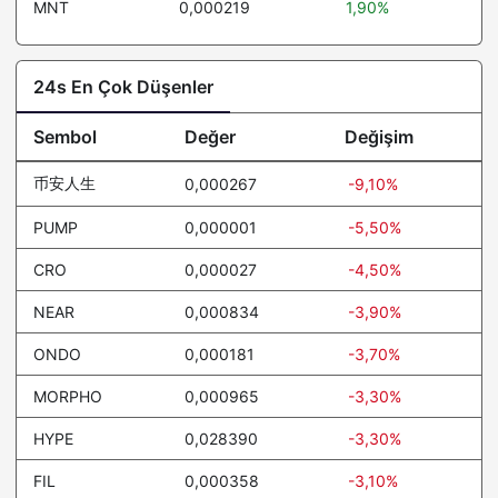
MNT
0,000219
1,90%
24s En Çok Düşenler
Sembol
Değer
Değişim
币安人生
0,000267
-9,10%
PUMP
0,000001
-5,50%
CRO
0,000027
-4,50%
NEAR
0,000834
-3,90%
ONDO
0,000181
-3,70%
MORPHO
0,000965
-3,30%
HYPE
0,028390
-3,30%
FIL
0,000358
-3,10%