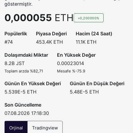
göstermiştir.
0,000055
ETH
+0,200000%
Popülerlik
Piyasa Değeri
Hacim (24 Saat)
#74
453.4K
ETH
11.1K
ETH
Dolaşımdaki Miktar
En Yüksek Değer
8.2B
JST
0.00023014
Toplam arzda %82,71
Mesafe %-75.9
Günün En Yüksek Değeri
Günün En Düşük Değeri
5.539E-5
ETH
5.48E-5
ETH
Son Güncelleme
07.08.2026 17:18:30
Orjinal
Tradingview