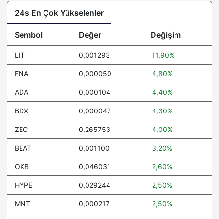
24s En Çok Yükselenler
Sembol
Değer
Değişim
LIT
0,001293
11,90%
ENA
0,000050
4,80%
ADA
0,000104
4,40%
BDX
0,000047
4,30%
ZEC
0,265753
4,00%
BEAT
0,001100
3,20%
OKB
0,046031
2,60%
HYPE
0,029244
2,50%
MNT
0,000217
2,50%