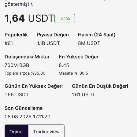
göstermiştir.
1,64
USDT
+2,10%
Popülerlik
Piyasa Değeri
Hacim (24 Saat)
#61
1.1B
USDT
8M
USDT
Dolaşımdaki Miktar
En Yüksek Değer
700M
BGB
8.45
Toplam arzda %35,00
Mesafe %-80.5
Günün En Yüksek Değeri
Günün En Düşük Değeri
1.66
USDT
1.61
USDT
Son Güncelleme
08.08.2026 17:11:20
Orjinal
Tradingview