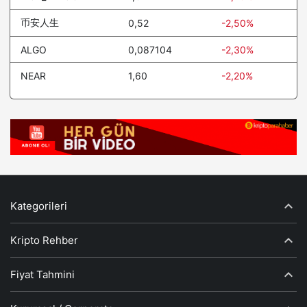
币安人生
0,52
-2,50%
ALGO
0,087104
-2,30%
NEAR
1,60
-2,20%
Kategorileri
Kripto Rehber
Fiyat Tahmini