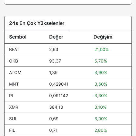
24s En Çok Yükselenler
Sembol
Değer
Değişim
BEAT
2,63
21,00%
OKB
93,37
5,70%
ATOM
1,39
3,90%
MNT
0,429041
3,60%
PI
0,091142
3,30%
XMR
384,13
3,10%
SUI
0,69
3,00%
FIL
0,71
2,80%