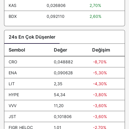
KAS
0,026806
2,70%
BDX
0,092110
2,60%
24s En Çok Düşenler
Sembol
Değer
Değişim
CRO
0,048882
-8,70%
ENA
0,090628
-5,30%
LIT
2,35
-4,30%
HYPE
54,34
-3,80%
VVV
11,20
-3,60%
JST
0,101806
-3,60%
FIGR_HELOC
1,01
-2,70%