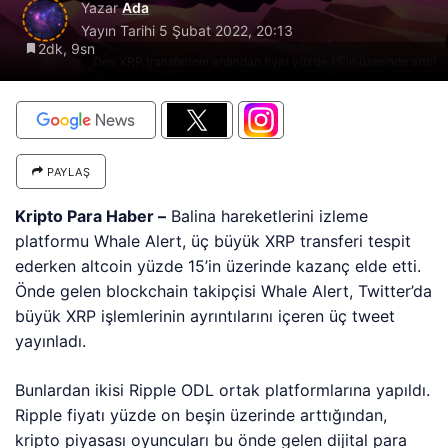
Yazar
Ada
Yayın Tarihi
5 Şubat 2022, 20:13
2dk, 9sn
Dev XRP transferinin ardından fiyat yüzde 15'in üzerinde arttı!
PAYLAŞ
Kripto Para Haber –
Balina hareketlerini izleme
platformu Whale Alert, üç büyük XRP transferi tespit
ederken altcoin yüzde 15’in üzerinde kazanç elde etti.
Önde gelen blockchain takipçisi Whale Alert, Twitter’da
büyük XRP işlemlerinin ayrıntılarını içeren üç tweet
yayınladı.
Bunlardan ikisi Ripple ODL ortak platformlarına yapıldı.
Ripple fiyatı yüzde on beşin üzerinde arttığından,
kripto piyasası oyuncuları bu önde gelen dijital para