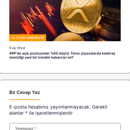
ALTCOIN HABERLERI
6 ay önce
XRP’de açık pozisyonlar %60 düştü: Türev piyasalarda kaldıraç
temizliği yeni bir trendin habercisi mi?
Bir Cevap Yaz
E-posta hesabınız yayımlanmayacak.
Gerekli
alanlar
*
ile işaretlenmişlerdir
Yorumunuz
*