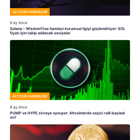
ALTCOIN HABERLERI
6 ay önce
Solana – WisdomTree hamlesi kurumsal ilgiyi güçlendiriyor: SOL
fiyatı için takip edilecek seviyeler
ALTCOIN HABERLERI
6 ay önce
PUMP ve HYPE zirveye oynuyor: Altcoinlerde seçici ralli başladı
mı?