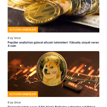
ALTCOIN HABERLERI
6 ay önce
Popüler analistten güncel altcoin tahminleri: Yükseliş sinyali veren
4 coin
ALTCOIN HABERLERI
6 ay önce
Dogecoin işlem sayısı %94 düştü: Balinalar sahneden çekilirken