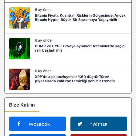
6 ay önce
Bitcoin Fiyatı, Kuantum Risklerin Gölgesinde: Ancak
Bitcoin Hyper, Büyük Bir Sıçramaya Yaşayabilir!
6 ay önce
PUMP ve HYPE zirveye oynuyor: Altcoinlerde seçici
ralli başladı mı?
6 ay önce
XRP’de açık pozisyonlar %60 düştü: Türev
piyasalarda kaldıraç temizliği yeni bir trendin
habercisi mi?
Bize Katılın
FACEBOOK
TWITTER