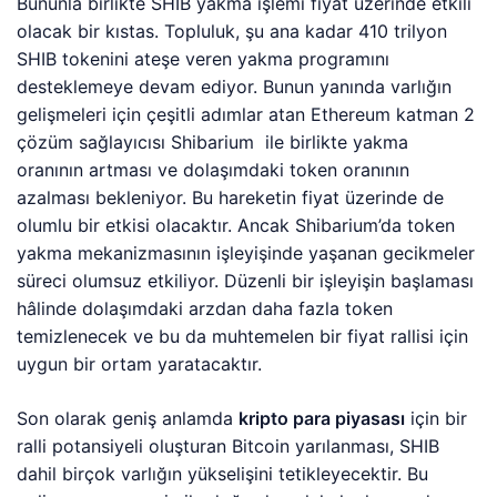
Bununla birlikte SHIB yakma işlemi fiyat üzerinde etkili
olacak bir kıstas. Topluluk, şu ana kadar 410 trilyon
SHIB tokenini ateşe veren yakma programını
desteklemeye devam ediyor. Bunun yanında varlığın
gelişmeleri için çeşitli adımlar atan Ethereum katman 2
çözüm sağlayıcısı Shibarium ile birlikte yakma
oranının artması ve dolaşımdaki token oranının
azalması bekleniyor. Bu hareketin fiyat üzerinde de
olumlu bir etkisi olacaktır. Ancak Shibarium’da token
yakma mekanizmasının işleyişinde yaşanan gecikmeler
süreci olumsuz etkiliyor. Düzenli bir işleyişin başlaması
hâlinde dolaşımdaki arzdan daha fazla token
temizlenecek ve bu da muhtemelen bir fiyat rallisi için
uygun bir ortam yaratacaktır.
Son olarak geniş anlamda
kripto para piyasası
için bir
ralli potansiyeli oluşturan Bitcoin yarılanması, SHIB
dahil birçok varlığın yükselişini tetikleyecektir. Bu