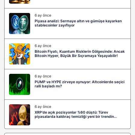
6 ay önce
Piyasa analizi: Sermaye altın ve gümüşe kayarken
stablecoinler zayıflıyor
6 ay önce
Bitcoin Fiyatı, Kuantum Risklerin Gölgesinde: Ancak
Bitcoin Hyper, Büyük Bir Sıçramaya Yaşayabilir!
6 ay önce
PUMP ve HYPE zirveye oynuyor: Altcoinlerde seçici
ralli başladı mı?
6 ay önce
XRP’de açık pozisyonlar %60 düştü: Türev
piyasalarda kaldıraç temizliği yeni bir trendin
habercisi mi?