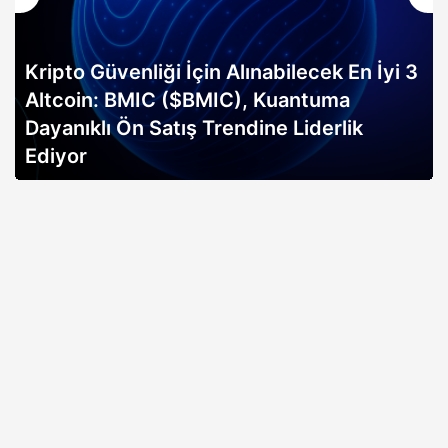
ği İçin Alınabilecek En İyi 3
C ($BMIC), Kuantuma
Altın rallisi, 
atış Trendine Liderlik
erken sinyali mi
açıklıyor…