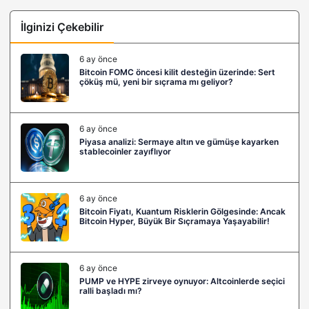
İlginizi Çekebilir
6 ay önce
Bitcoin FOMC öncesi kilit desteğin üzerinde: Sert
çöküş mü, yeni bir sıçrama mı geliyor?
6 ay önce
Piyasa analizi: Sermaye altın ve gümüşe kayarken
stablecoinler zayıflıyor
6 ay önce
Bitcoin Fiyatı, Kuantum Risklerin Gölgesinde: Ancak
Bitcoin Hyper, Büyük Bir Sıçramaya Yaşayabilir!
6 ay önce
PUMP ve HYPE zirveye oynuyor: Altcoinlerde seçici
ralli başladı mı?