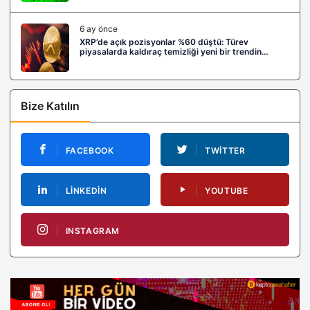
6 ay önce
XRP’de açık pozisyonlar %60 düştü: Türev
piyasalarda kaldıraç temizliği yeni bir trendin
habercisi mi?
Bize Katılın
FACEBOOK
TWITTER
LINKEDIN
YOUTUBE
INSTAGRAM