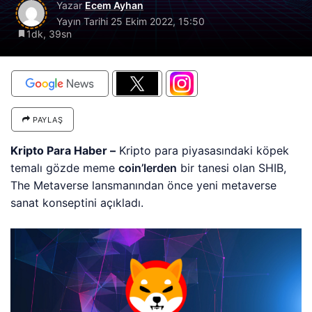
Yazar
Ecem Ayhan
Yayın Tarihi
25 Ekim 2022, 15:50
1dk, 39sn
PAYLAŞ
Kripto Para Haber –
Kripto para piyasasındaki köpek
temalı gözde meme
coin’lerden
bir tanesi olan SHIB,
The Metaverse lansmanından önce yeni metaverse
sanat konseptini açıkladı.