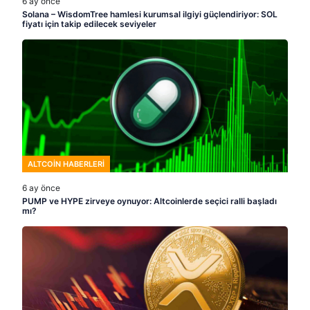
6 ay önce
Solana – WisdomTree hamlesi kurumsal ilgiyi güçlendiriyor: SOL
fiyatı için takip edilecek seviyeler
ALTCOIN HABERLERI
6 ay önce
PUMP ve HYPE zirveye oynuyor: Altcoinlerde seçici ralli başladı
mı?