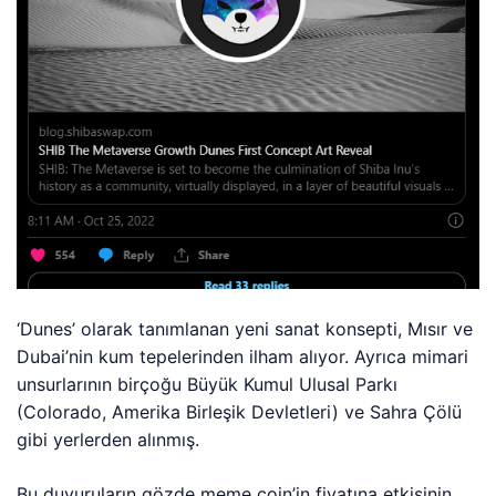
‘Dunes’ olarak tanımlanan yeni sanat konsepti, Mısır ve
Dubai’nin kum tepelerinden ilham alıyor. Ayrıca mimari
unsurlarının birçoğu Büyük Kumul Ulusal Parkı
(Colorado, Amerika Birleşik Devletleri) ve Sahra Çölü
gibi yerlerden alınmış.
Bu duyuruların gözde meme coin’in fiyatına etkisinin