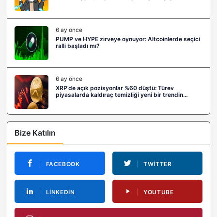
6 ay önce
PUMP ve HYPE zirveye oynuyor: Altcoinlerde seçici
ralli başladı mı?
6 ay önce
XRP’de açık pozisyonlar %60 düştü: Türev
piyasalarda kaldıraç temizliği yeni bir trendin
habercisi mi?
Bize Katılın
FACEBOOK
TWITTER
LINKEDIN
YOUTUBE