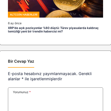
ALTCOIN HABERLERI
6 ay önce
XRP’de açık pozisyonlar %60 düştü: Türev piyasalarda kaldıraç
temizliği yeni bir trendin habercisi mi?
Bir Cevap Yaz
E-posta hesabınız yayımlanmayacak.
Gerekli
alanlar
*
ile işaretlenmişlerdir
Yorumunuz
*