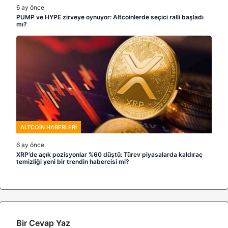
6 ay önce
PUMP ve HYPE zirveye oynuyor: Altcoinlerde seçici ralli başladı
mı?
ALTCOIN HABERLERI
6 ay önce
XRP’de açık pozisyonlar %60 düştü: Türev piyasalarda kaldıraç
temizliği yeni bir trendin habercisi mi?
Bir Cevap Yaz