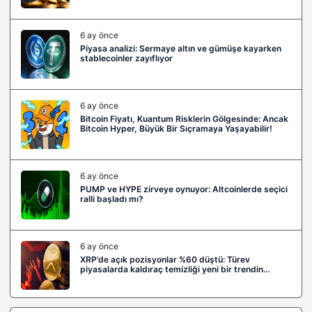
6 ay önce
Piyasa analizi: Sermaye altın ve gümüşe kayarken
stablecoinler zayıflıyor
6 ay önce
Bitcoin Fiyatı, Kuantum Risklerin Gölgesinde: Ancak
Bitcoin Hyper, Büyük Bir Sıçramaya Yaşayabilir!
6 ay önce
PUMP ve HYPE zirveye oynuyor: Altcoinlerde seçici
ralli başladı mı?
6 ay önce
XRP’de açık pozisyonlar %60 düştü: Türev
piyasalarda kaldıraç temizliği yeni bir trendin
habercisi mi?