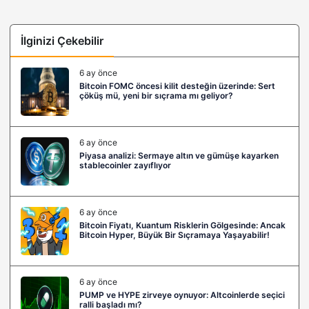
İlginizi Çekebilir
6 ay önce
Bitcoin FOMC öncesi kilit desteğin üzerinde: Sert
çöküş mü, yeni bir sıçrama mı geliyor?
6 ay önce
Piyasa analizi: Sermaye altın ve gümüşe kayarken
stablecoinler zayıflıyor
6 ay önce
Bitcoin Fiyatı, Kuantum Risklerin Gölgesinde: Ancak
Bitcoin Hyper, Büyük Bir Sıçramaya Yaşayabilir!
6 ay önce
PUMP ve HYPE zirveye oynuyor: Altcoinlerde seçici
ralli başladı mı?