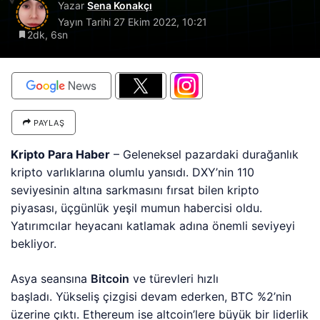
Yazar
Sena Konakçı
Yayın Tarihi
27 Ekim 2022, 10:21
2dk, 6sn
PAYLAŞ
Kripto Para Haber
– Geleneksel pazardaki durağanlık
kripto varlıklarına olumlu yansıdı. DXY’nin 110
seviyesinin altına sarkmasını fırsat bilen kripto
piyasası, üçgünlük yeşil mumun habercisi oldu.
Yatırımcılar heyacanı katlamak adına önemli seviyeyi
bekliyor.
Asya seansına
Bitcoin
ve türevleri hızlı
başladı. Yükseliş çizgisi devam ederken, BTC %2’nin
üzerine çıktı. Ethereum ise altcoin’lere büyük bir liderlik