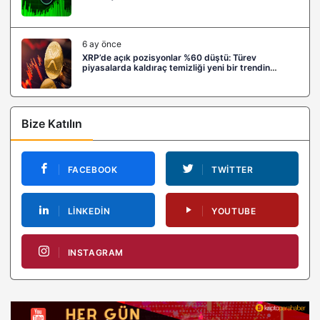
6 ay önce
XRP’de açık pozisyonlar %60 düştü: Türev
piyasalarda kaldıraç temizliği yeni bir trendin
habercisi mi?
Bize Katılın
FACEBOOK
TWITTER
LINKEDIN
YOUTUBE
INSTAGRAM