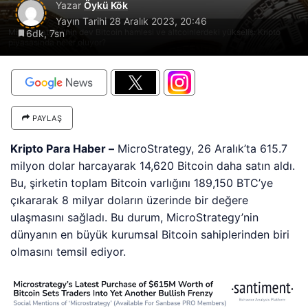
Yazar
Öykü Kök
Yayın Tarihi
28 Aralık 2023, 20:46
MicroStrategy'nin dev Bitcoin hamlesi ve altcoinlerdeki yükseliş: Kripto
6dk, 7sn
piyasasında neler oluyor?
PAYLAŞ
Kripto Para Haber –
MicroStrategy, 26 Aralık’ta 615.7
milyon dolar harcayarak 14,620 Bitcoin daha satın aldı.
Bu, şirketin toplam Bitcoin varlığını 189,150 BTC’ye
çıkararak 8 milyar doların üzerinde bir değere
ulaşmasını sağladı. Bu durum, MicroStrategy’nin
dünyanın en büyük kurumsal Bitcoin sahiplerinden biri
olmasını temsil ediyor.