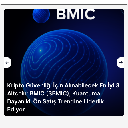
k En İyi 3
ma
Altın rallisi, 2026 Bitcoin boğa k
rlik
erken sinyali mi? Bitwise analisti
açıklıyor…