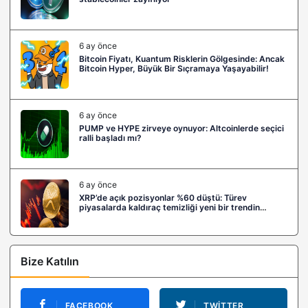
6 ay önce
Bitcoin Fiyatı, Kuantum Risklerin Gölgesinde: Ancak
Bitcoin Hyper, Büyük Bir Sıçramaya Yaşayabilir!
6 ay önce
PUMP ve HYPE zirveye oynuyor: Altcoinlerde seçici
ralli başladı mı?
6 ay önce
XRP’de açık pozisyonlar %60 düştü: Türev
piyasalarda kaldıraç temizliği yeni bir trendin
habercisi mi?
Bize Katılın
FACEBOOK
TWITTER