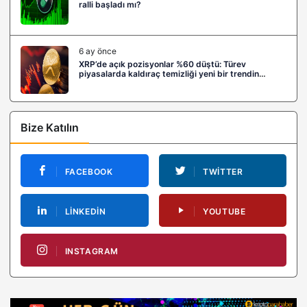
ralli başladı mı?
6 ay önce
XRP’de açık pozisyonlar %60 düştü: Türev
piyasalarda kaldıraç temizliği yeni bir trendin
habercisi mi?
Bize Katılın
FACEBOOK
TWITTER
LINKEDIN
YOUTUBE
INSTAGRAM