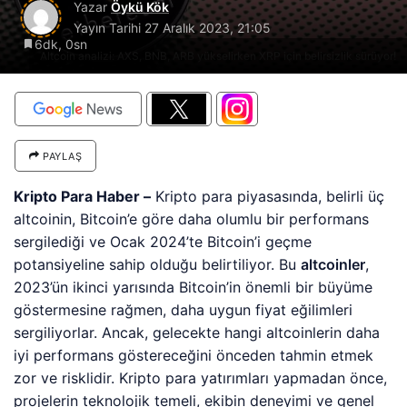
Yazar
Öykü Kök
Yayın Tarihi
27 Aralık 2023, 21:05
6dk, 0sn
Altcoin analizi: AXS, BNB, ARB yükselirken XRP için belirsizlik sürüyor!
PAYLAŞ
Kripto Para Haber –
Kripto para piyasasında, belirli üç
altcoinin, Bitcoin’e göre daha olumlu bir performans
sergilediği ve Ocak 2024’te Bitcoin’i geçme
potansiyeline sahip olduğu belirtiliyor. Bu
altcoinler
,
2023’ün ikinci yarısında Bitcoin’in önemli bir büyüme
göstermesine rağmen, daha uygun fiyat eğilimleri
sergiliyorlar. Ancak, gelecekte hangi altcoinlerin daha
iyi performans göstereceğini önceden tahmin etmek
zor ve risklidir. Kripto para yatırımları yapmadan önce,
projelerin teknolojik temeli, ekibin deneyimi ve genel