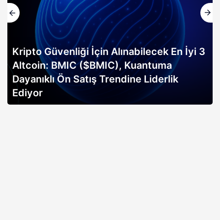
En İyi 3
a
Altın rallisi, 2026 Bitcoin boğa ko
ik
erken sinyali mi? Bitwise analisti
açıklıyor…