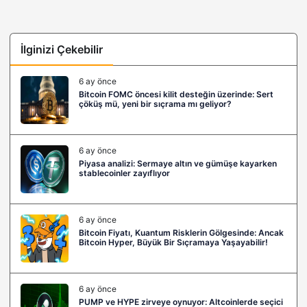
İlginizi Çekebilir
6 ay önce
Bitcoin FOMC öncesi kilit desteğin üzerinde: Sert
çöküş mü, yeni bir sıçrama mı geliyor?
6 ay önce
Piyasa analizi: Sermaye altın ve gümüşe kayarken
stablecoinler zayıflıyor
6 ay önce
Bitcoin Fiyatı, Kuantum Risklerin Gölgesinde: Ancak
Bitcoin Hyper, Büyük Bir Sıçramaya Yaşayabilir!
6 ay önce
PUMP ve HYPE zirveye oynuyor: Altcoinlerde seçici