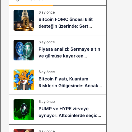
6 ay önce
Bitcoin FOMC öncesi kilit
desteğin üzerinde: Sert
çöküş mü, yeni bir sıçrama mı
geliyor?
6 ay önce
Piyasa analizi: Sermaye altın
ve gümüşe kayarken
stablecoinler zayıflıyor
6 ay önce
Bitcoin Fiyatı, Kuantum
Risklerin Gölgesinde: Ancak
Bitcoin Hyper, Büyük Bir
Sıçramaya Yaşayabilir!
6 ay önce
PUMP ve HYPE zirveye
oynuyor: Altcoinlerde seçici
ralli başladı mı?
6 ay önce