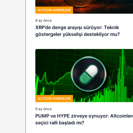
ALTCOIN HABERLERI
6 ay önce
XRP’de denge arayışı sürüyor: Teknik
göstergeler yükselişi destekliyor mu?
ALTCOIN HABERLERI
6 ay önce
PUMP ve HYPE zirveye oynuyor: Altcoinler
seçici ralli başladı mı?