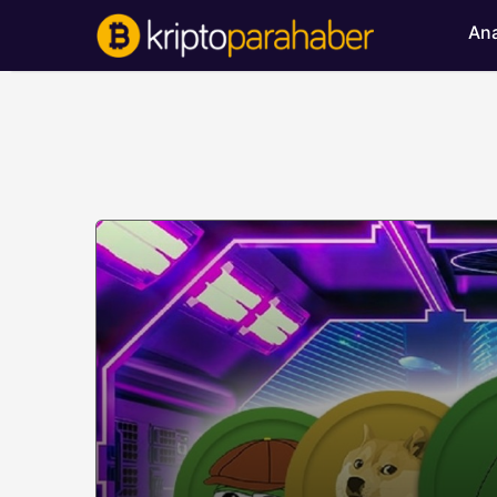
Ana
BITCOIN HABERLERI
Bitcoin’de ayı bask