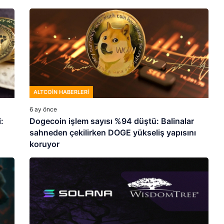
ALTCOIN HABERLERI
6 ay önce
:
Dogecoin işlem sayısı %94 düştü: Balinalar
sahneden çekilirken DOGE yükseliş yapısını
koruyor