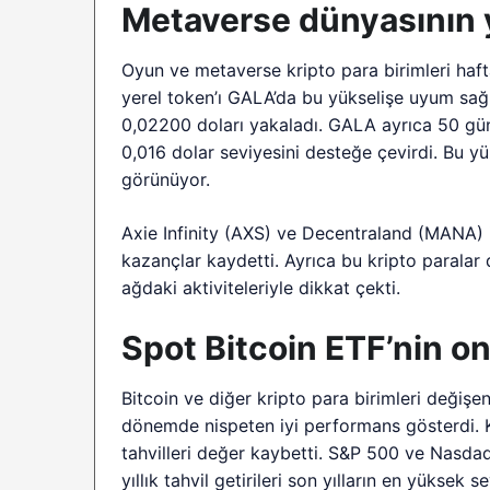
Metaverse dünyasının 
Oyun ve metaverse kripto para birimleri haf
yerel token’ı GALA’da bu yükselişe uyum sağl
0,02200 doları yakaladı. GALA ayrıca 50 gün
0,016 dolar seviyesini desteğe çevirdi. Bu 
görünüyor.
Axie Infinity (AXS) ve Decentraland (MANA) i
kazançlar kaydetti. Ayrıca bu kripto paralar 
ağdaki aktiviteleriyle dikkat çekti.
Spot Bitcoin ETF’nin o
Bitcoin ve diğer kripto para birimleri değişe
dönemde nispeten iyi performans gösterdi. K
tahvilleri değer kaybetti. S&P 500 ve Nasda
yıllık tahvil getirileri son yılların en yüksek s