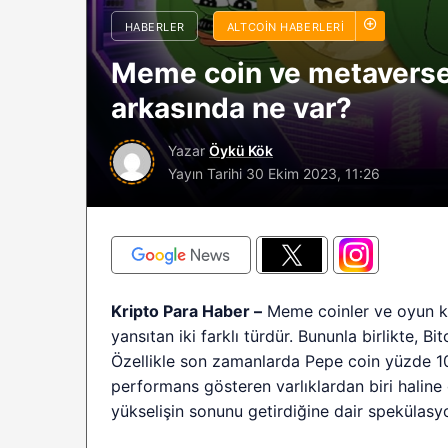
sürüyor: Analistle
HABERLER
ALTCOIN HABERLERI
2026 BTC çöküşü 
Meme coin ve metaverse
sınırlı kalabilir?
arkasında ne var?
Yazar
Öykü Kök
Yayın Tarihi
30 Ekim 2023, 11:26
Kripto Para Haber –
Meme coinler ve oyun kri
yansıtan iki farklı türdür. Bununla birlikte, Bit
Özellikle son zamanlarda Pepe coin yüzde 100
performans gösteren varlıklardan biri haline g
yükselişin sonunu getirdiğine dair spekülasyo