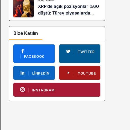
XRP’de açık pozisyonlar %60
düştü: Türev piyasalarda
kaldıraç temizliği yeni bir
trendin habercisi mi?
Bize Katılın
TWITTER
FACEBOOK
LINKEDIN
YOUTUBE
INSTAGRAM