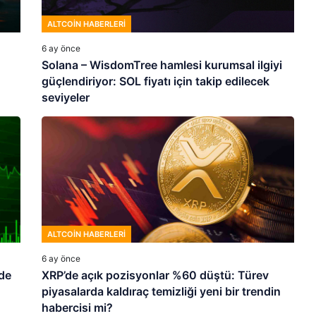
ALTCOIN HABERLERI
6 ay önce
Solana – WisdomTree hamlesi kurumsal ilgiyi
güçlendiriyor: SOL fiyatı için takip edilecek
seviyeler
ALTCOIN HABERLERI
6 ay önce
de
XRP’de açık pozisyonlar %60 düştü: Türev
piyasalarda kaldıraç temizliği yeni bir trendin
habercisi mi?