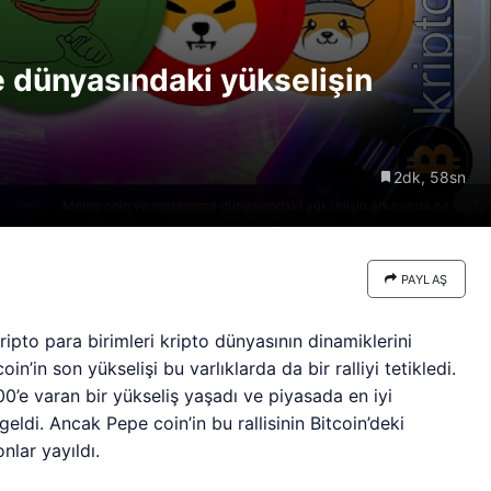
re göre
Riski: Uzun Vadeli HYPER
neden
Boğaları 31,1 Milyon Dolarlık
 dünyasındaki yükselişin
Birikim Yapıyor
2dk, 58sn
Meme coin ve metaverse dünyasındaki yükselişin arkasında ne var?
PAYLAŞ
pto para birimleri kripto dünyasının dinamiklerini
coin’in son yükselişi bu varlıklarda da bir ralliyi tetikledi.
’e varan bir yükseliş yaşadı ve piyasada en iyi
eldi. Ancak Pepe coin’in bu rallisinin Bitcoin’deki
nlar yayıldı.