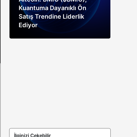
Kuantuma Dayanıklı Ön
boğ
Satış Trendine Liderlik
siny
Ediyor
açık
İlginizi Çekebilir