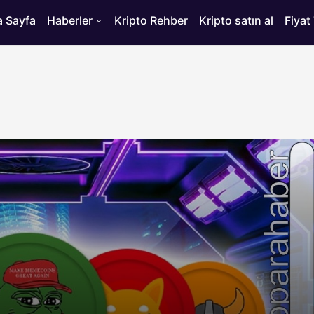
 Sayfa
Haberler
Kripto Rehber
Kripto satın al
Fiyat
HABERLER
ısı
Bitcoin’de 75 Bin Dolar