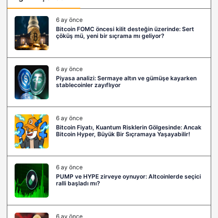
6 ay önce
Bitcoin FOMC öncesi kilit desteğin üzerinde: Sert
çöküş mü, yeni bir sıçrama mı geliyor?
6 ay önce
Piyasa analizi: Sermaye altın ve gümüşe kayarken
stablecoinler zayıflıyor
6 ay önce
Bitcoin Fiyatı, Kuantum Risklerin Gölgesinde: Ancak
Bitcoin Hyper, Büyük Bir Sıçramaya Yaşayabilir!
6 ay önce
PUMP ve HYPE zirveye oynuyor: Altcoinlerde seçici
ralli başladı mı?
6 ay önce