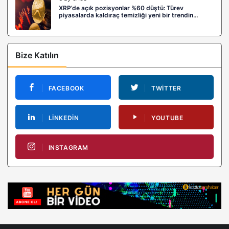
XRP’de açık pozisyonlar %60 düştü: Türev
piyasalarda kaldıraç temizliği yeni bir trendin
habercisi mi?
Bize Katılın
FACEBOOK
TWITTER
LINKEDIN
YOUTUBE
INSTAGRAM