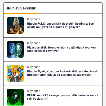
İlginizi Çekebilir
6 ay önce
Bitcoin FOMC öncesi kilit desteğin üzerinde: Sert
çöküş mü, yeni bir sıçrama mı geliyor?
6 ay önce
Piyasa analizi: Sermaye altın ve gümüşe kayarken
stablecoinler zayıflıyor
6 ay önce
Bitcoin Fiyatı, Kuantum Risklerin Gölgesinde: Ancak
Bitcoin Hyper, Büyük Bir Sıçramaya Yaşayabilir!
6 ay önce
PUMP ve HYPE zirveye oynuyor: Altcoinlerde seçici
ralli başladı mı?