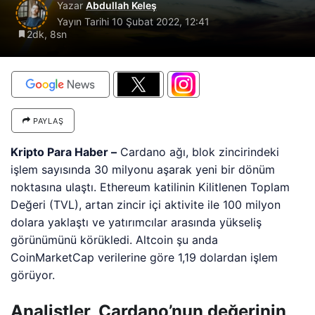
Yazar
Abdullah Keleş
Yayın Tarihi
10 Şubat 2022, 12:41
2dk, 8sn
PAYLAŞ
Kripto Para Haber –
Cardano ağı, blok zincirindeki
işlem sayısında 30 milyonu aşarak yeni bir dönüm
noktasına ulaştı. Ethereum katilinin Kilitlenen Toplam
Değeri (TVL), artan zincir içi aktivite ile 100 milyon
dolara yaklaştı ve yatırımcılar arasında yükseliş
görünümünü körükledi. Altcoin şu anda
CoinMarketCap verilerine göre 1,19 dolardan işlem
görüyor.
Analistler, Cardano’nun değerinin