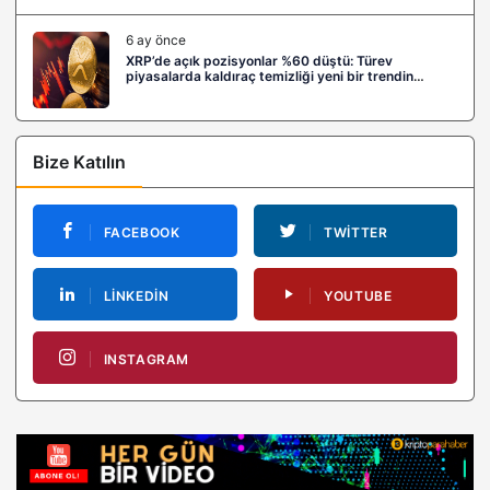
6 ay önce
XRP’de açık pozisyonlar %60 düştü: Türev
piyasalarda kaldıraç temizliği yeni bir trendin
habercisi mi?
Bize Katılın
FACEBOOK
TWITTER
LINKEDIN
YOUTUBE
INSTAGRAM