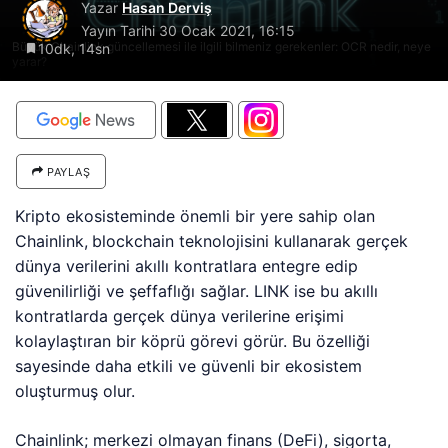
Yazar
Hasan Derviş
Yayın Tarihi
30 Ocak 2021, 16:15
Büyük Chainlink güncellemesi ile ilgili bilmeniz gerekenler: OCR nedir, neye
10dk, 14sn
yarar?
PAYLAŞ
Kripto ekosisteminde önemli bir yere sahip olan
Chainlink,
blockchain teknolojisini kullanarak gerçek
dünya verilerini akıllı kontratlara entegre edip
güvenilirliği ve şeffaflığı sağlar. LINK ise bu akıllı
kontratlarda gerçek dünya verilerine erişimi
kolaylaştıran bir köprü görevi görür. Bu özelliği
sayesinde daha etkili ve güvenli bir ekosistem
oluşturmuş olur.
Chainlink; merkezi olmayan finans (DeFi), sigorta,