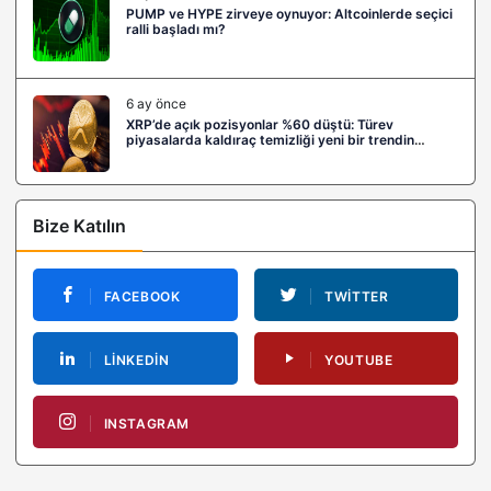
PUMP ve HYPE zirveye oynuyor: Altcoinlerde seçici
ralli başladı mı?
6 ay önce
XRP’de açık pozisyonlar %60 düştü: Türev
piyasalarda kaldıraç temizliği yeni bir trendin
habercisi mi?
Bize Katılın
FACEBOOK
TWITTER
LINKEDIN
YOUTUBE
INSTAGRAM