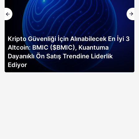
Altın rallisi, 2026 Bitcoin boğa koşusunun
erken sinyali mi? Bitwise analisti
açıklıyor…