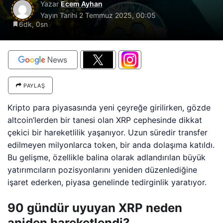
Yazar
Ecem Ayhan
Yayın Tarihi
2 Temmuz 2025, 00:05
6dk, 0sn
PAYLAŞ
Kripto para piyasasında yeni çeyreğe girilirken, gözde
altcoin’lerden bir tanesi olan XRP cephesinde dikkat
çekici bir hareketlilik yaşanıyor. Uzun süredir transfer
edilmeyen milyonlarca token, bir anda dolaşıma katıldı.
Bu gelişme, özellikle balina olarak adlandırılan büyük
yatırımcıların pozisyonlarını yeniden düzenlediğine
işaret ederken, piyasa genelinde tedirginlik yaratıyor.
90 gündür uyuyan XRP neden
aniden hareketlendi?