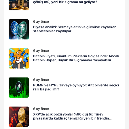
çöküş mü, yeni bir sıçrama mı geliyor?
6 ay önce
Piyasa analizi: Sermaye altın ve gümüşe kayarken
stablecoinler zayıflıyor
6 ay önce
Bitcoin Fiyatı, Kuantum Risklerin Gölgesinde: Ancak
Bitcoin Hyper, Büyük Bir Sıçramaya Yaşayabilir!
6 ay önce
PUMP ve HYPE zirveye oynuyor: Altcoinlerde seçici
ralli başladı mı?
6 ay önce
XRP’de açık pozisyonlar %60 düştü: Türev
piyasalarda kaldıraç temizliği yeni bir trendin
habercisi mi?