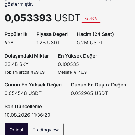
göstermiştir.
0,053393
USDT
-2,40%
Popülerlik
Piyasa Değeri
Hacim (24 Saat)
#58
1.2B
USDT
5.2M
USDT
Dolaşımdaki Miktar
En Yüksek Değer
23.4B
SKY
0.100535
Toplam arzda %99,69
Mesafe %-46.9
Günün En Yüksek Değeri
Günün En Düşük Değeri
0.054548
USDT
0.052965
USDT
Son Güncelleme
10.08.2026 11:36:20
Orjinal
Tradingview