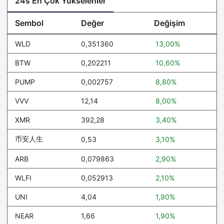
24s En Çok Yükselenler
Sembol
Değer
Değişim
WLD
0,351360
13,00%
BTW
0,202211
10,60%
PUMP
0,002757
8,80%
VVV
12,14
8,00%
XMR
392,28
3,40%
币安人生
0,53
3,10%
ARB
0,079863
2,90%
WLFI
0,052913
2,10%
UNI
4,04
1,90%
NEAR
1,66
1,90%