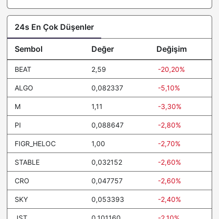
24s En Çok Düşenler
Sembol
Değer
Değişim
BEAT
2,59
-20,20%
ALGO
0,082337
-5,10%
M
1,11
-3,30%
PI
0,088647
-2,80%
FIGR_HELOC
1,00
-2,70%
STABLE
0,032152
-2,60%
CRO
0,047757
-2,60%
SKY
0,053393
-2,40%
JST
0,101160
-2,10%