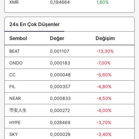
XMR
0,194664
1,60%
24s En Çok Düşenler
Sembol
Değer
Değişim
BEAT
0,001107
-13,30%
ONDO
0,000183
-7,00%
CC
0,000048
-5,60%
FIL
0,000357
-4,80%
NEAR
0,000833
-4,50%
币安人生
0,000272
-4,00%
HYPE
0,028469
-3,70%
SKY
0,000029
-3,40%