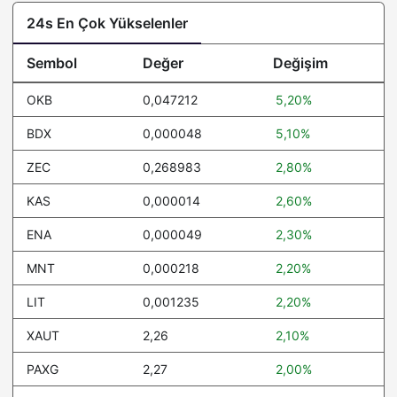
24s En Çok Yükselenler
Sembol
Değer
Değişim
OKB
0,047212
5,20%
BDX
0,000048
5,10%
ZEC
0,268983
2,80%
KAS
0,000014
2,60%
ENA
0,000049
2,30%
MNT
0,000218
2,20%
LIT
0,001235
2,20%
XAUT
2,26
2,10%
PAXG
2,27
2,00%