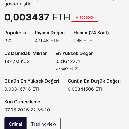
göstermiştir.
0,003437
ETH
-0,400000%
Popülerlik
Piyasa Değeri
Hacim (24 Saat)
#72
471.4K
ETH
1.6K
ETH
Dolaşımdaki Miktar
En Yüksek Değer
137.2M
KCS
0.01642771
Mesafe %-79.1
Günün En Yüksek Değeri
Günün En Düşük Değeri
0.00346748
ETH
0.00341506
ETH
Son Güncelleme
07.08.2026 22:35:20
Orjinal
Tradingview