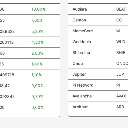
,38
10,00%
Audiera
BEAT
Canton
CC
,55
7,60%
MemeCore
M
,089322
5,20%
Worldcoin
WLD
,200113
4,30%
Shiba Inu
SHIB
,68
2,60%
Ondo
OND
35
1,40%
Jupiter
JUP
,409718
1,10%
Pi Network
PI
68,42
0,90%
Avalanche
AVAX
,092845
0,70%
Arbitrum
ARB
,20
0,60%