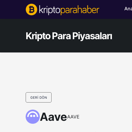
Ana
Kripto Para Piyasaları
GERI DÖN
Aave
AAVE