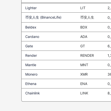
Lighter
LIT
2
币安人生 (BinanceLife)
币安人生
0
Beldex
BDX
0
Cardano
ADA
0
Gate
GT
6
Render
RENDER
1,
Mantle
MNT
0
Monero
XMR
3
Ethena
ENA
0
Chainlink
LINK
8