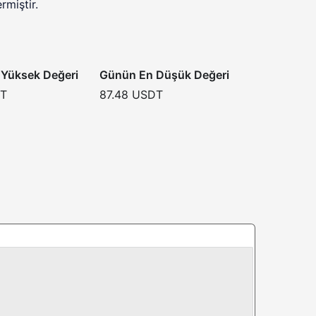
miştir.
Yüksek Değeri
Günün En Düşük Değeri
T
87.48
USDT