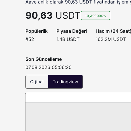
Aave anlık olarak 90,63 USDT fiyatından işlem 
90,63
USDT
+0,300000%
Popülerlik
Piyasa Değeri
Hacim (24 Saat
#52
1.4B
USDT
162.2M
USDT
Son Güncelleme
07.08.2026 05:06:20
Orjinal
Tradingview