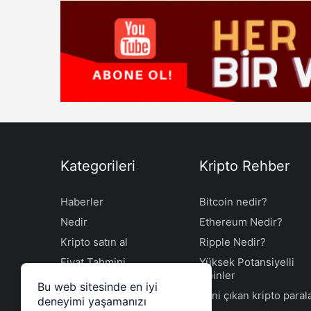
Kategorileri
Kripto Rehber
Haberler
Bitcoin nedir?
Nedir
Ethereum Nedir?
Kripto satın al
Ripple Nedir?
Fiyat Tahmini
Yüksek Potansiyelli
Coinler
Borsalar
Bu web sitesinde en iyi
Yeni çıkan kripto paral
deneyimi yaşamanızı