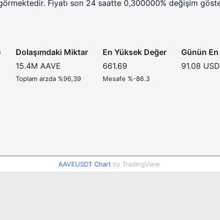
görmektedir. Fiyatı son 24 saatte 0,300000% değişim göster
)
Dolaşımdaki Miktar
En Yüksek Değer
Günün En 
15.4M
AAVE
661.69
91.08
USD
Toplam arzda %96,39
Mesafe %-86.3
AAVEUSDT Chart
by TradingView