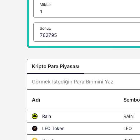
Miktar
Sonuç
Kripto Para Piyasası
Adı
Sembo
RAIN
Rain
LEO
LEO Token