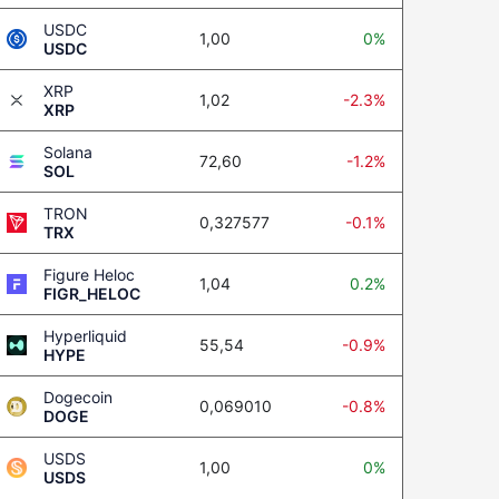
USDC
1,00
0%
USDC
XRP
1,02
-2.3%
XRP
Solana
72,60
-1.2%
SOL
TRON
0,327577
-0.1%
TRX
Figure Heloc
1,04
0.2%
FIGR_HELOC
Hyperliquid
55,54
-0.9%
HYPE
Dogecoin
0,069010
-0.8%
DOGE
USDS
1,00
0%
USDS