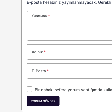
USDD
USDD
E-posta hesabınız yayımlanmayacak.
Gerekli
MemeCore
M
Yorumunuz
*
Falcon USD
USDF
Aave
AAVE
Polkadot
DOT
Mantle
MNT
Adınız
*
BFUSD
BFUSD
Sky
SKY
E-Posta
*
Morpho
MORPH
United Stables
U
Bir dahaki sefere yorum yaptığımda kulla
Pepe
PEPE
YORUM GÖNDER
Internet Computer
ICP