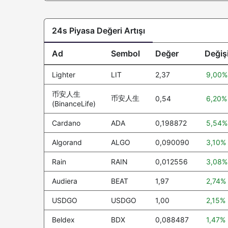
Canton
CC
24s Piyasa Değeri Artışı
Global Dollar
USDG
Circle USYC
USYC
Ad
Sembol
Değer
Değiş
Hedera
HBAR
Lighter
LIT
2,37
9,00%
Avalanche
AVAX
币安人生
币安人生
0,54
6,20%
(BinanceLife)
Sui
SUI
Cardano
ADA
0,198872
5,54%
PayPal USD
PYUSD
Algorand
ALGO
0,090090
3,10%
Shiba Inu
SHIB
Rain
RAIN
0,012556
3,08%
BlackRock USD Institutional Digital
BUIDL
Liquidity Fund
Audiera
BEAT
1,97
2,74%
Tether Gold
XAUT
USDGO
USDGO
1,00
2,15%
Uniswap
UNI
Beldex
BDX
0,088487
1,47%