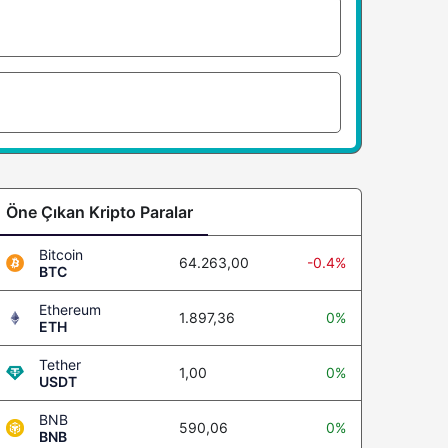
Öne Çıkan Kripto Paralar
Bitcoin
64.263,00
-0.4%
BTC
Ethereum
1.897,36
0%
ETH
Tether
1,00
0%
USDT
BNB
590,06
0%
BNB