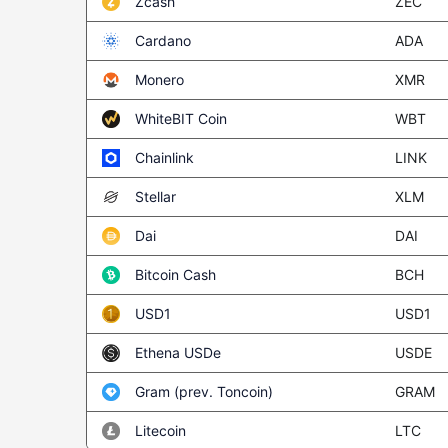
ZEC
Zcash
ADA
Cardano
XMR
Monero
WBT
WhiteBIT Coin
LINK
Chainlink
XLM
Stellar
DAI
Dai
BCH
Bitcoin Cash
USD1
USD1
USDE
Ethena USDe
GRAM
Gram (prev. Toncoin)
LTC
Litecoin