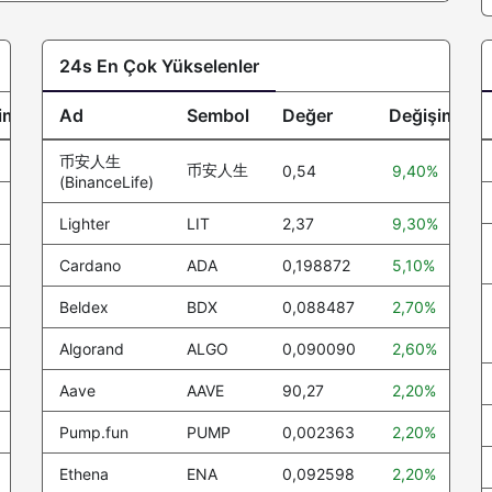
0,088419
0,089907
0,102192
-12.1%
24s En Çok Yükselenler
1,00
1,00
1,00
0.1%
1,13
0,000000
0,000000
0%
im
Ad
Sembol
Değer
Değişim
0,068111
0,067918
0,069592
-0.8%
币安人生
币安人生
0,54
9,40%
(BinanceLife)
6,39
6,39
6,69
-3.5%
Lighter
LIT
2,37
9,30%
0,67
0,67
0,69
-1.4%
Cardano
ADA
0,198872
5,10%
1,00
1,00
1,00
0%
Beldex
BDX
0,088487
2,70%
0,000005
0,000005
0,000005
-3%
Algorand
ALGO
0,090090
2,60%
1,00
1,00
1,00
0%
Aave
AAVE
90,27
2,20%
4.245,78
4.206,24
4.261,69
-0.2%
Pump.fun
PUMP
0,002363
2,20%
4,02
3,97
4,14
-1.6%
Ethena
ENA
0,092598
2,20%