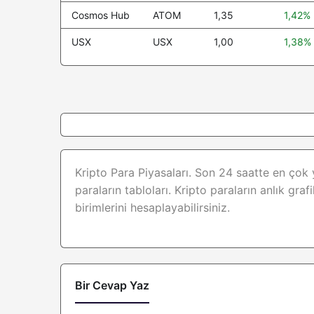
Cronos
CRO
Cosmos Hub
ATOM
1,35
1,42%
Ondo US Dollar Yield
USDY
USX
USX
1,00
1,38%
NEAR Protocol
NEAR
PAX Gold
PAXG
Bittensor
TAO
OKB
OKB
Kripto Para Piyasaları. Son 24 saatte en çok 
Ondo
ONDO
paraların tabloları.
Kripto paraların anlık grafi
World Liberty Financial
WLFI
birimlerini hesaplayabilirsiniz.
HTX DAO
HTX
Aster
ASTER
Bir Cevap Yaz
Ripple USD
RLUSD