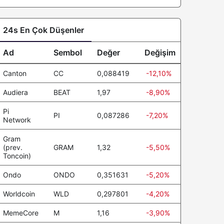
24s En Çok Düşenler
Ad
Sembol
Değer
Değişim
Canton
CC
0,088419
-12,10%
Audiera
BEAT
1,97
-8,90%
Pi
PI
0,087286
-7,20%
Network
Gram
(prev.
GRAM
1,32
-5,50%
Toncoin)
Ondo
ONDO
0,351631
-5,20%
Worldcoin
WLD
0,297801
-4,20%
MemeCore
M
1,16
-3,90%