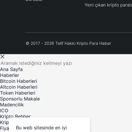
Ethena
ENA
Yeni çıkan kripto paral
KuCoin
KCS
Janus Henderson Anemoy
JTRSY
Treasury Fund
© 2017 - 2026 Telif Hakkı Kripto Para Haber
JUST
JST
Quant
QNT
​​Stable
STABLE
Ana Sayfa
Haberler
Algorand
ALGO
Bitcoin Haberleri
Altcoin Haberleri
POL (ex-MATIC)
POL
Token Haberleri
Sponsorlu Makale
NEXO
NEXO
Madencilik
ICO
Gate
GT
Kripto Rehber
Kripto satın al
Cosmos Hub
ATOM
Bu web sitesinde en iyi
Fiyat Tahmini