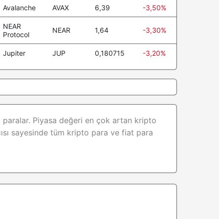
Avalanche
AVAX
6,39
-3,50%
NEAR
NEAR
1,64
-3,30%
Protocol
Jupiter
JUP
0,180715
-3,20%
 paralar. Piyasa değeri en çok artan kripto
ısı sayesinde tüm kripto para ve fiat para