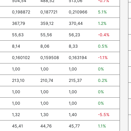
504,54
488,52
513,06
-0.7%
0,198872
0,187721
0,210966
5.1%
367,79
359,12
370,44
1.2%
55,63
55,56
56,23
-0.4%
8,14
8,06
8,33
0.5%
0,160102
0,159508
0,163194
-1.1%
1,00
1,00
1,00
0%
213,10
210,74
215,37
0.2%
1,00
1,00
1,00
0%
1,00
1,00
1,00
0%
1,32
1,30
1,40
-5.5%
45,41
44,76
45,77
1.1%