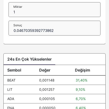
Miktar
Sonuç
24s En Çok Yükselenler
Sembol
Değer
Değişim
BEAT
0,001148
31,40%
LIT
0,001257
9,10%
ADA
0,000105
6,70%
ENA
0,000050
6,40%