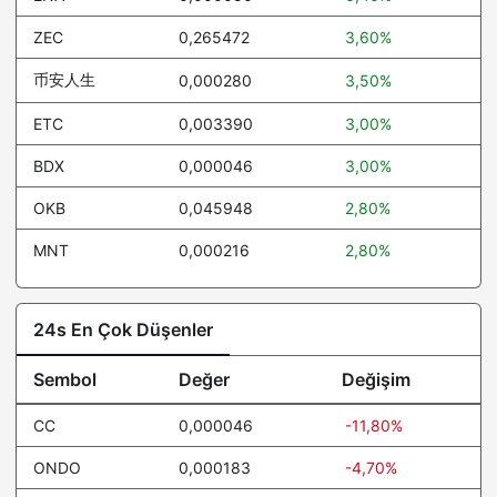
ZEC
0,265472
3,60%
币安人生
0,000280
3,50%
ETC
0,003390
3,00%
BDX
0,000046
3,00%
OKB
0,045948
2,80%
MNT
0,000216
2,80%
24s En Çok Düşenler
Sembol
Değer
Değişim
CC
0,000046
-11,80%
ONDO
0,000183
-4,70%