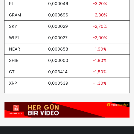
PI
0,000046
-3,20%
GRAM
0,000696
-2,80%
SKY
0,000029
-2,70%
WLFI
0,000027
-2,00%
NEAR
0,000858
-1,90%
SHIB
0,000000
-1,80%
GT
0,003414
-1,50%
XRP
0,000539
-1,30%