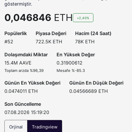
göstermiştir.
0,046846
ETH
+2,40%
Popülerlik
Piyasa Değeri
Hacim (24 Saat)
#52
722.5K
ETH
78K
ETH
Dolaşımdaki Miktar
En Yüksek Değer
15.4M
AAVE
0.31900612
Toplam arzda %96,39
Mesafe %-85.3
Günün En Yüksek Değeri
Günün En Düşük Değeri
0.0474011
ETH
0.04566689
ETH
Son Güncelleme
07.08.2026 15:19:20
Orjinal
Tradingview