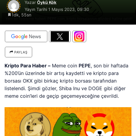
Yazar
Öykü Kök
Yayın Tarihi
1 Mayıs 2023, 09:30
1dk, 55sn
Yeni bir listeleme haberi: PEPE coin, kripto borsalarının gözdesi haline geldi!
PAYLAŞ
Kripto Para Haber –
Meme coin
PEPE
, son bir haftada
%200’ün üzerinde bir artış kaydetti ve kripto para
borsası OKX gibi birkaç kripto borsası tarafından
listelendi. Şimdi gözler, Shiba Inu ve DOGE gibi diğer
meme coin’leri de geçip geçemeyeceğine çevrildi.