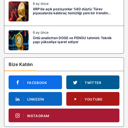
6 ay önce
XRP’de açık pozisyonlar %60 düştü: Türev
piyasalarda kaldıraç temizliği yeni bir trendin
habercisi mi?
6 ay önce
Ünlü analistten DOGE ve PENGU tahmini: Teknik
yapı yükselişe işaret ediyor
Bize Katılın
FACEBOOK
TWITTER
LINKEDIN
YOUTUBE
INSTAGRAM