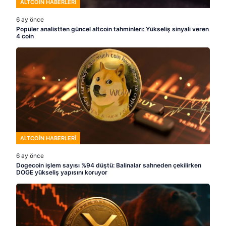
ALTCOIN HABERLERI
6 ay önce
Popüler analistten güncel altcoin tahminleri: Yükseliş sinyali veren
4 coin
ALTCOIN HABERLERI
6 ay önce
Dogecoin işlem sayısı %94 düştü: Balinalar sahneden çekilirken
DOGE yükseliş yapısını koruyor