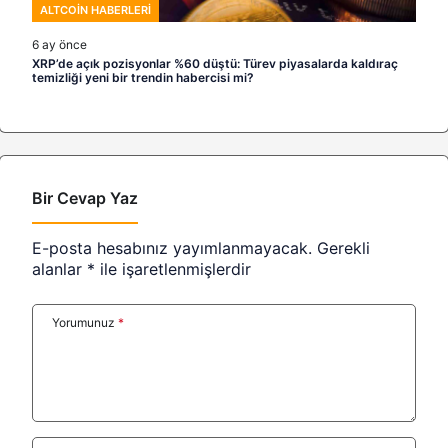
ALTCOIN HABERLERI
6 ay önce
XRP’de açık pozisyonlar %60 düştü: Türev piyasalarda kaldıraç
temizliği yeni bir trendin habercisi mi?
Bir Cevap Yaz
E-posta hesabınız yayımlanmayacak.
Gerekli
alanlar
*
ile işaretlenmişlerdir
Yorumunuz
*