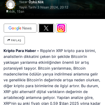
Yazar
Öykü Kök
Yayın Tarihi
3 Nisan 2024, 20:12
4dk, 15sn
XRP'de yeni gelişmeler yaşandı! Kırılma hangi yöne olacak?
PAYLAŞ
Kripto Para Haber –
Ripple’ın XRP kripto para birimi,
analistlerin dikkatini çeken bir şekilde Bitcoin’in
yaklaşan yarılanma etkinliğinden önemli bir artış
potansiyeli taşıyor. Bitcoin yarılanması, Bitcoin
madencilerine ödülün yarıya indirilmesi anlamına gelir
ve genellikle Bitcoin’in değerinde artışa neden olurken,
diğer kripto para birimlerine de ilgiyi artırır. Bu durum,
XRP gibi alternatif dijital varlıkların değerinin de
artabileceği anlamına geliyor. Yapılan analize göre,
XRP’nin şu anki fiyatı olan 0,59 $’dan 2025 yılına kadar