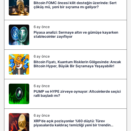
Bitcoin FOMC öncesi kilit desteğin üzerinde: Sert
çöküş mü, yeni bir sıçrama mı geliyor?
6 ay önce
Piyasa analizi: Sermaye altın ve gümüşe kayarken
stablecoinler zayıflıyor
6 ay önce
Bitcoin Fiyatı, Kuantum Risklerin Gölgesinde: Ancak
Bitcoin Hyper, Büyük Bir Sıçramaya Yaşayabilir!
6 ay önce
PUMP ve HYPE zirveye oynuyor: Altcoinlerde seçici
ralli başladı mı?
6 ay önce
XRP’de açık pozisyonlar %60 düştü: Türev
piyasalarda kaldıraç temizliği yeni bir trendin
habercisi mi?