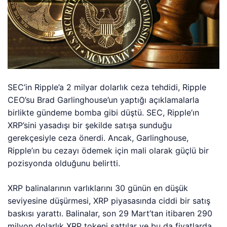
SEC’in Ripple’a 2 milyar dolarlık ceza tehdidi, Ripple
CEO’su Brad Garlinghouse’un yaptığı açıklamalarla
birlikte gündeme bomba gibi düştü. SEC, Ripple’ın
XRP’sini yasadışı bir şekilde satışa sunduğu
gerekçesiyle ceza önerdi. Ancak, Garlinghouse,
Ripple’ın bu cezayı ödemek için mali olarak güçlü bir
pozisyonda olduğunu belirtti.
XRP balinalarının varlıklarını 30 günün en düşük
seviyesine düşürmesi, XRP piyasasında ciddi bir satış
baskısı yarattı. Balinalar, son 29 Mart’tan itibaren 290
milyon dolarlık XRP tokeni sattılar ve bu da fiyatlarda