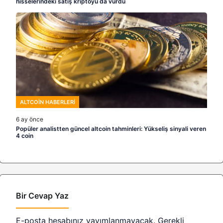
hisselerindeki satış kriptoyu da vurdu
ALTCOIN HABERLERI
6 ay önce
Popüler analistten güncel altcoin tahminleri: Yükseliş sinyali veren
4 coin
Bir Cevap Yaz
E-posta hesabınız yayımlanmayacak.
Gerekli