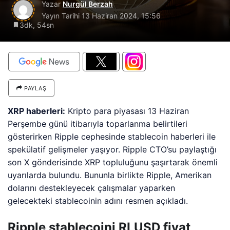
Yazar
Nurgül Berzah
Yayın Tarihi
13 Haziran 2024, 15:56
3dk, 54sn
PAYLAŞ
XRP haberleri:
Kripto para piyasası 13 Haziran
Perşembe günü itibarıyla toparlanma belirtileri
gösterirken Ripple cephesinde stablecoin haberleri ile
spekülatif gelişmeler yaşıyor. Ripple CTO’su paylaştığı
son X gönderisinde XRP topluluğunu şaşırtarak önemli
uyarılarda bulundu. Bununla birlikte Ripple, Amerikan
dolarını destekleyecek çalışmalar yaparken
gelecekteki stablecoinin adını resmen açıkladı.
Ripple stablecoini RLUSD fiyat