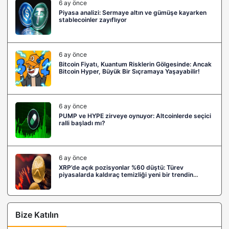
6 ay önce
Piyasa analizi: Sermaye altın ve gümüşe kayarken
stablecoinler zayıflıyor
6 ay önce
Bitcoin Fiyatı, Kuantum Risklerin Gölgesinde: Ancak
Bitcoin Hyper, Büyük Bir Sıçramaya Yaşayabilir!
6 ay önce
PUMP ve HYPE zirveye oynuyor: Altcoinlerde seçici
ralli başladı mı?
6 ay önce
XRP’de açık pozisyonlar %60 düştü: Türev
piyasalarda kaldıraç temizliği yeni bir trendin
habercisi mi?
Bize Katılın