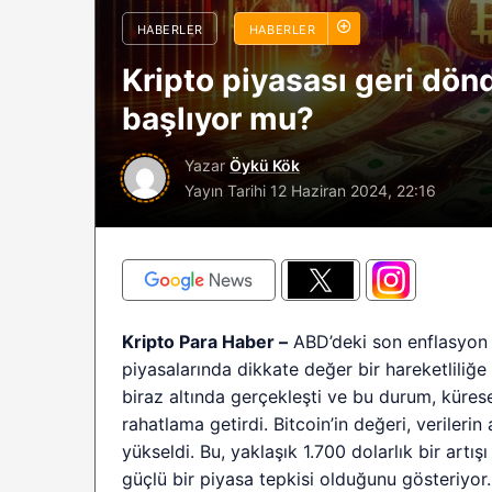
sürüyor: Analistle
HABERLER
HABERLER
2026 BTC çöküşü 
Kripto piyasası geri dön
sınırlı kalabilir?
başlıyor mu?
Yazar
Öykü Kök
Yayın Tarihi
12 Haziran 2024, 22:16
Kripto Para Haber –
ABD’deki son enflasyon r
piyasalarında dikkate değer bir hareketliliğe
biraz altında gerçekleşti ve bu durum, kürese
rahatlama getirdi. Bitcoin’in değeri, veriler
yükseldi. Bu, yaklaşık 1.700 dolarlık bir artı
güçlü bir piyasa tepkisi olduğunu gösteriyor.