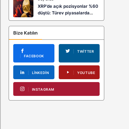
XRP’de açık pozisyonlar %60
düştü: Türev piyasalarda
kaldıraç temizliği yeni bir
trendin habercisi mi?
Bize Katılın
TWITTER
FACEBOOK
LINKEDIN
YOUTUBE
INSTAGRAM