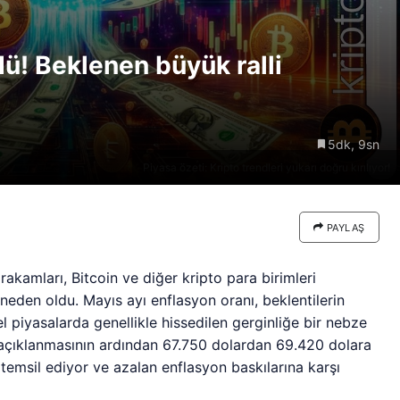
re göre
Riski: Uzun Vadeli HYPER
neden
Boğaları 31,1 Milyon Dolarlık
dü! Beklenen büyük ralli
Birikim Yapıyor
5dk, 9sn
Piyasa özeti: Kripto trendleri yukarı doğru kırılıyor!
PAYLAŞ
akamları, Bitcoin ve diğer kripto para birimleri
 neden oldu. Mayıs ayı enflasyon oranı, beklentilerin
l piyasalarda genellikle hissedilen gerginliğe bir nebze
in açıklanmasının ardından 67.750 dolardan 69.420 dolara
şı temsil ediyor ve azalan enflasyon baskılarına karşı