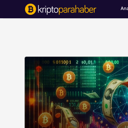
Ana
BITCOIN HABERLERI
Bitcoin’de ayı bask