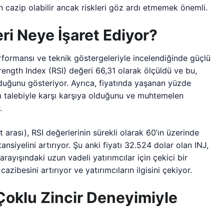
in cazip olabilir ancak riskleri göz ardı etmemek önemli.
eri Neye İşaret Ediyor?
performansı ve teknik göstergeleriyle incelendiğinde güçlü
Strength Index (RSI) değeri 66,31 olarak ölçüldü ve bu,
uğunu gösteriyor. Ayrıca, fiyatında yaşanan yüzde
alım talebiyle karşı karşıya olduğunu ve muhtemelen
.
 arası), RSI değerlerinin sürekli olarak 60’ın üzerinde
tansiyelini artırıyor. Şu anki fiyatı 32.524 dolar olan INJ,
ayışındaki uzun vadeli yatırımcılar için çekici bir
azibesini artırıyor ve yatırımcıların ilgisini çekiyor.
Çoklu Zincir Deneyimiyle