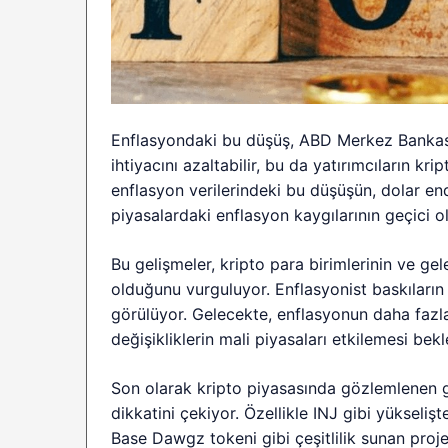
Enflasyondaki bu düşüş, ABD Merkez Bankası’nın
ihtiyacını azaltabilir, bu da yatırımcıların kript
enflasyon verilerindeki bu düşüşün, dolar e
piyasalardaki enflasyon kaygılarının geçici ola
Bu gelişmeler, kripto para birimlerinin ve gele
olduğunu vurguluyor. Enflasyonist baskıların a
görülüyor. Gelecekte, enflasyonun daha fazla 
değişikliklerin mali piyasaları etkilemesi bekl
Son olarak kripto piyasasında gözlemlenen güçl
dikkatini çekiyor. Özellikle INJ gibi yükselişt
Base Dawgz tokeni gibi çeşitlilik sunan projele