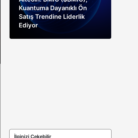
Kuantuma Dayanıklı Ön
boğ
Satış Trendine Liderlik
siny
Ediyor
açık
İlginizi Çekebilir