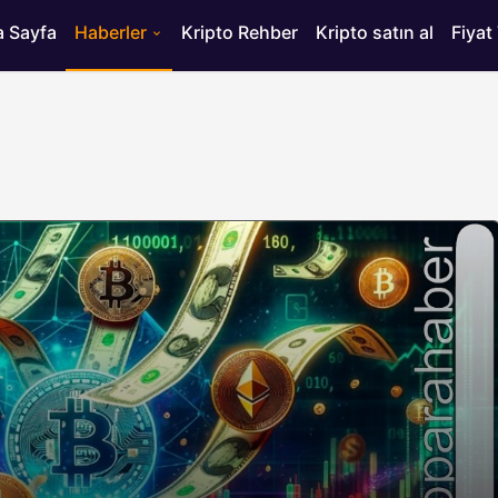
 Sayfa
Haberler
Kripto Rehber
Kripto satın al
Fiyat
HABERLER
ısı
Bitcoin’de 75 Bin Dolar