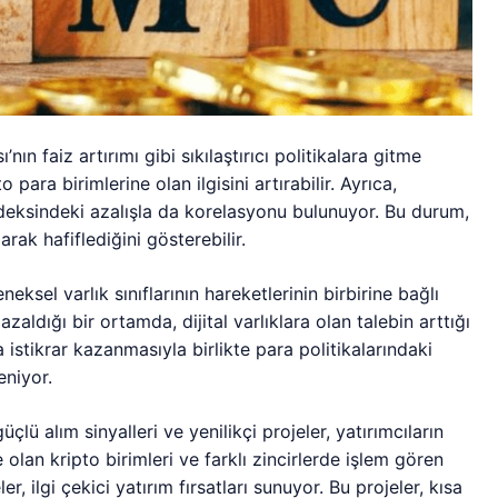
 faiz artırımı gibi sıkılaştırıcı politikalara gitme
o para birimlerine olan ilgisini artırabilir. Ayrıca,
ndeksindeki azalışla da korelasyonu bulunuyor. Bu durum,
rak hafiflediğini gösterebilir.
neksel varlık sınıflarının hareketlerinin birbirine bağlı
zaldığı bir ortamda, dijital varlıklara olan talebin arttığı
istikrar kazanmasıyla birlikte para politikalarındaki
eniyor.
ü alım sinyalleri ve yenilikçi projeler, yatırımcıların
e olan kripto birimleri ve farklı zincirlerde işlem gören
r, ilgi çekici yatırım fırsatları sunuyor. Bu projeler, kısa