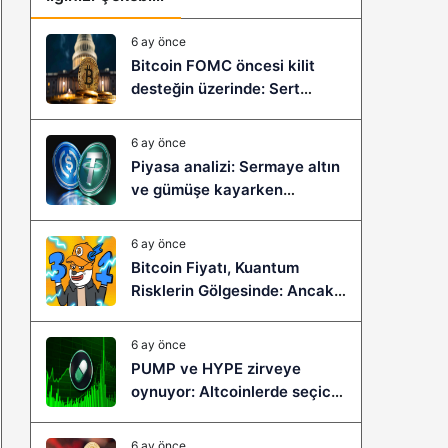
6 ay önce
Bitcoin FOMC öncesi kilit
desteğin üzerinde: Sert
çöküş mü, yeni bir sıçrama mı
geliyor?
6 ay önce
Piyasa analizi: Sermaye altın
ve gümüşe kayarken
stablecoinler zayıflıyor
6 ay önce
Bitcoin Fiyatı, Kuantum
Risklerin Gölgesinde: Ancak
Bitcoin Hyper, Büyük Bir
Sıçramaya Yaşayabilir!
6 ay önce
PUMP ve HYPE zirveye
oynuyor: Altcoinlerde seçici
ralli başladı mı?
6 ay önce