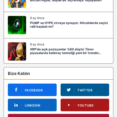
Bitcoin Hyper, Büyük Bir Sıçramaya Yaşayabilir!
6 ay önce
PUMP ve HYPE zirveye oynuyor: Altcoinlerde seçici
ralli başladı mı?
6 ay önce
XRP’de açık pozisyonlar %60 düştü: Türev
piyasalarda kaldıraç temizliği yeni bir trendin
habercisi mi?
Bize Katılın
FACEBOOK
TWITTER
LINKEDIN
YOUTUBE