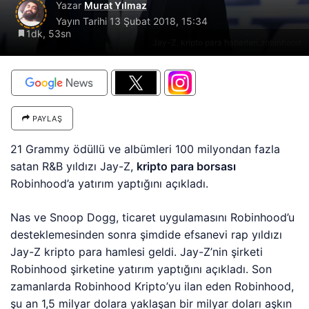
Yazar
Murat Yılmaz
Yayın Tarihi
13 Şubat 2018, 15:34
1dk, 53sn
Jay-Z, kripto para haberleri, robinhood
PAYLAŞ
21 Grammy ödüllü ve albümleri 100 milyondan fazla
satan R&B yıldızı Jay-Z,
kripto para borsası
Robinhood’a yatırım yaptığını açıkladı.
Nas ve Snoop Dogg, ticaret uygulamasını Robinhood’u
desteklemesinden sonra şimdide efsanevi rap yıldızı
Jay-Z kripto para hamlesi geldi. Jay-Z’nin şirketi
Robinhood şirketine yatırım yaptığını açıkladı. Son
zamanlarda Robinhood Kripto’yu ilan eden Robinhood,
şu an 1,5 milyar dolara yaklaşan bir milyar doları aşkın