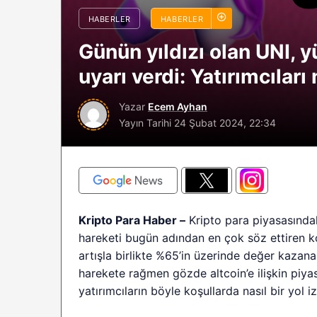
sürüyor: Analistle
HABERLER
HABERLER
2026 BTC çöküşü 
Günün yıldızı olan UNI, y
sınırlı kalabilir?
uyarı verdi: Yatırımcıları
Yazar
Ecem Ayhan
Yayın Tarihi
24 Şubat 2024, 22:34
Kripto Para Haber –
Kripto para piyasasındak
hareketi bugün adından en çok söz ettiren ko
artışla birlikte %65’in üzerinde değer kazana
harekete rağmen gözde altcoin’e ilişkin piyas
yatırımcıların böyle koşullarda nasıl bir yol 