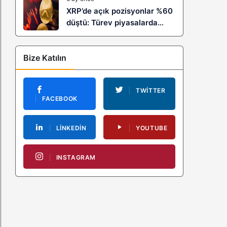
XRP’de açık pozisyonlar %60
düştü: Türev piyasalarda
kaldıraç temizliği yeni bir
trendin habercisi mi?
Bize Katılın
TWITTER
FACEBOOK
LINKEDIN
YOUTUBE
INSTAGRAM