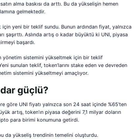
satın alma baskısı da arttı. Bu da yükselişin hemen
lamına gelmektedir.
çin yeni bir teklif sundu. Bunun ardından fiyat, yalnızca
arı şaşırttı. Aslında artış o kadar büyüktü ki UNI, piyasa
girmeyi başardı.
n yönetim sistemini yükseltmek için bir teklif
eni sunulan teklif, token’larını stake eden ve devreden
netim sistemini yükseltmeyi amaçlıyor.
adar güçlü?
ere göre UNI fiyatı yalnızca son 24 saat içinde %65’ten
üyük artış, token’ın piyasa değerini 7,1 milyar doların
ipto para birimi konumuna getirdi.
 bu da yükseliş trendinin temelini oluşturdu.