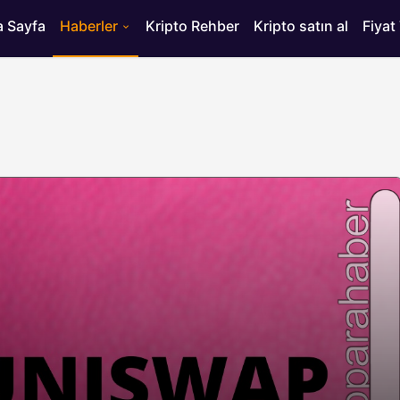
 Sayfa
Haberler
Kripto Rehber
Kripto satın al
Fiyat
HABERLER
ısı
Bitcoin’de 75 Bin Dolar