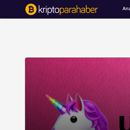
Ana
BITCOIN HABERLERI
Bitcoin’de ayı bask