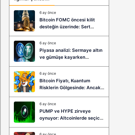
6 ay önce
Bitcoin FOMC öncesi kilit
desteğin üzerinde: Sert
çöküş mü, yeni bir sıçrama mı
geliyor?
6 ay önce
Piyasa analizi: Sermaye altın
ve gümüşe kayarken
stablecoinler zayıflıyor
6 ay önce
Bitcoin Fiyatı, Kuantum
Risklerin Gölgesinde: Ancak
Bitcoin Hyper, Büyük Bir
Sıçramaya Yaşayabilir!
6 ay önce
PUMP ve HYPE zirveye
oynuyor: Altcoinlerde seçici
ralli başladı mı?
6 ay önce