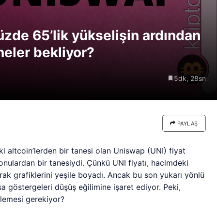
re göre
Riski: Uzun Vadeli HYPER
neden
Boğaları 31,1 Milyon Dolarlık
üzde 65’lik yükselişin ardından
Birikim Yapıyor
 neler bekliyor?
5dk, 28sn
PAYLAŞ
i altcoin’lerden bir tanesi olan Uniswap (UNI) fiyat
nulardan bir tanesiydi. Çünkü UNI fiyatı, hacimdeki
rak grafiklerini yeşile boyadı. Ancak bu son yukarı yönlü
a göstergeleri düşüş eğilimine işaret ediyor. Peki,
izlemesi gerekiyor?