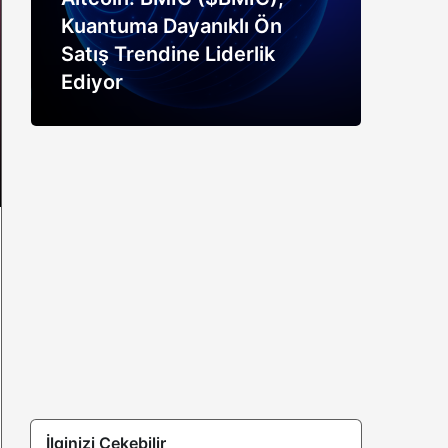
Kuantuma Dayanıklı Ön
boğ
Satış Trendine Liderlik
siny
Ediyor
açık
İlginizi Çekebilir