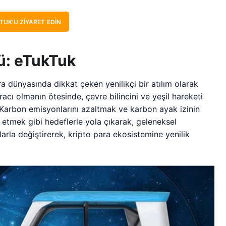
TUK’U ZIYARET EDIN
zü: eTukTuk
ra dünyasında dikkat çeken yenilikçi bir atılım olarak
acı olmanın ötesinde, çevre bilincini ve yeşil hareketi
 Karbon emisyonlarını azaltmak ve karbon ayak izinin
 etmek gibi hedeflerle yola çıkarak, geleneksel
çlarla değiştirerek, kripto para ekosistemine yenilik