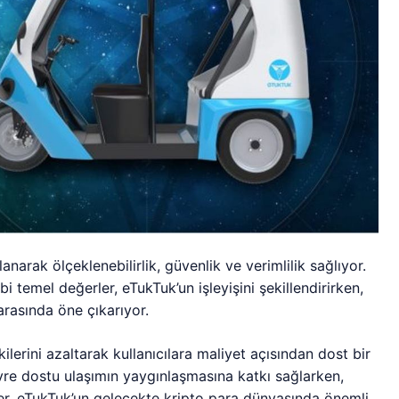
lanarak ölçeklenebilirlik, güvenlik ve verimlilik sağlıyor.
 temel değerler, eTukTuk’un işleyişini şekillendirirken,
 arasında öne çıkarıyor.
ilerini azaltarak kullanıcılara maliyet açısından dost bir
evre dostu ulaşımın yaygınlaşmasına katkı sağlarken,
ler, eTukTuk’un gelecekte kripto para dünyasında önemli