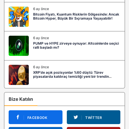
6 ay önce
Bitcoin Fiyatı, Kuantum Risklerin Gölgesinde: Ancak
Bitcoin Hyper, Büyük Bir Sıçramaya Yaşayabilir!
6 ay önce
PUMP ve HYPE zirveye oynuyor: Altcoinlerde seçici
ralli başladı mı?
6 ay önce
XRP’de açık pozisyonlar %60 düştü: Türev
piyasalarda kaldıraç temizliği yeni bir trendin
habercisi mi?
Bize Katılın
FACEBOOK
TWITTER