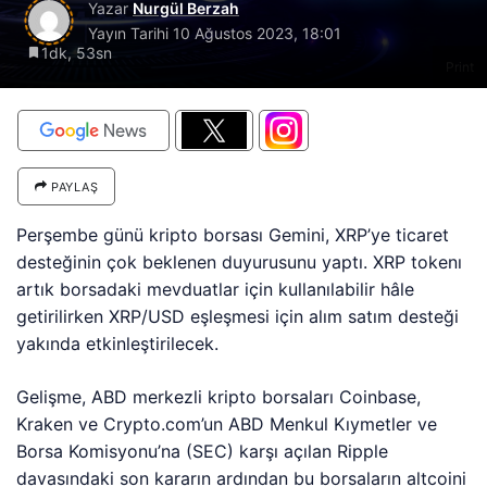
Yazar
Nurgül Berzah
Yayın Tarihi
10 Ağustos 2023, 18:01
1dk, 53sn
Print
PAYLAŞ
Perşembe günü kripto borsası Gemini, XRP’ye ticaret
desteğinin çok beklenen duyurusunu yaptı. XRP tokenı
artık borsadaki mevduatlar için kullanılabilir hâle
getirilirken XRP/USD eşleşmesi için alım satım desteği
yakında etkinleştirilecek.
Gelişme, ABD merkezli kripto borsaları Coinbase,
Kraken ve Crypto.com’un ABD Menkul Kıymetler ve
Borsa Komisyonu’na (SEC) karşı açılan Ripple
davasındaki son kararın ardından bu borsaların altcoini