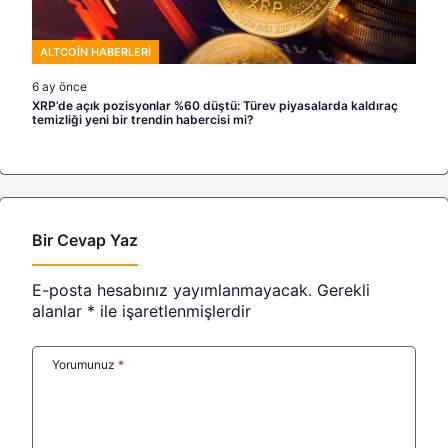
ALTCOIN HABERLERI
6 ay önce
XRP’de açık pozisyonlar %60 düştü: Türev piyasalarda kaldıraç
temizliği yeni bir trendin habercisi mi?
Bir Cevap Yaz
E-posta hesabınız yayımlanmayacak.
Gerekli
alanlar
*
ile işaretlenmişlerdir
Yorumunuz
*