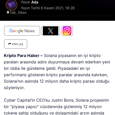
Yazar
Ada
Yayın Tarihi
6 Kasım 2021, 18:26
1dk, 58sn
Solana ağında, açıklanmayan 12 milyon kripto para daha olduğu iddia edildi!
PAYLAŞ
Kripto Para Haber –
Solana piyasanın en iyi kripto
paraları arasında adını duyurmaya devam ederken yeni
bir iddia ile gündeme geldi. Piyasadaki en iyi
performans gösteren kripto paralar arasında kalırken,
Solana’nın aslında 12 milyon daha kripto parası olduğu
söyleniyor.
Cyber ​​Capital’in CEO’su Justin Bons, Solana projesinin
bir “piyasa yapıcı” cüzdanında gizlenmiş 12 milyon
tokene sahip olduğunu ve dolaşımdaki arzın aslında