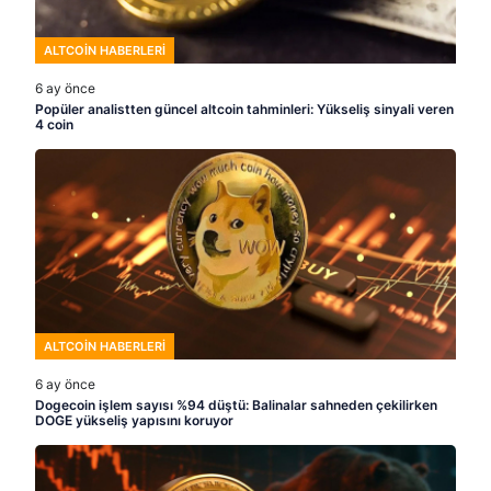
ALTCOIN HABERLERI
6 ay önce
Popüler analistten güncel altcoin tahminleri: Yükseliş sinyali veren
4 coin
ALTCOIN HABERLERI
6 ay önce
Dogecoin işlem sayısı %94 düştü: Balinalar sahneden çekilirken
DOGE yükseliş yapısını koruyor