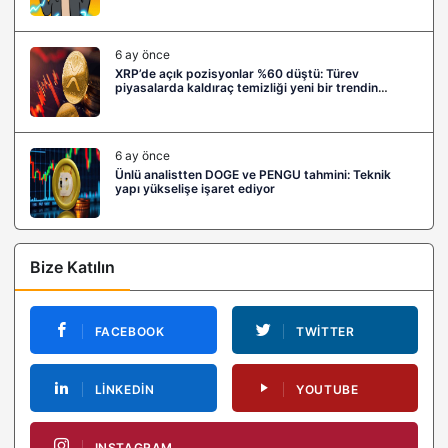
6 ay önce
XRP’de açık pozisyonlar %60 düştü: Türev
piyasalarda kaldıraç temizliği yeni bir trendin
habercisi mi?
6 ay önce
Ünlü analistten DOGE ve PENGU tahmini: Teknik
yapı yükselişe işaret ediyor
Bize Katılın
FACEBOOK
TWITTER
LINKEDIN
YOUTUBE
INSTAGRAM