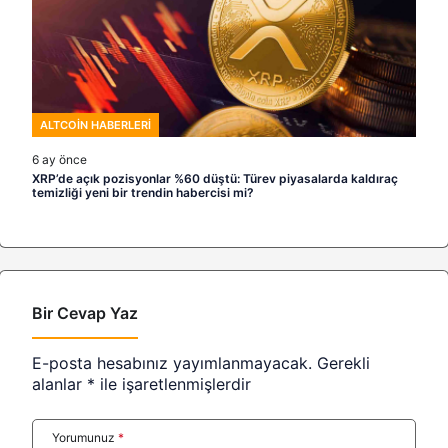
ALTCOIN HABERLERI
6 ay önce
XRP’de açık pozisyonlar %60 düştü: Türev piyasalarda kaldıraç
temizliği yeni bir trendin habercisi mi?
Bir Cevap Yaz
E-posta hesabınız yayımlanmayacak.
Gerekli
alanlar
*
ile işaretlenmişlerdir
Yorumunuz
*