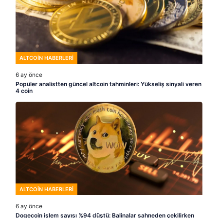
ALTCOIN HABERLERI
6 ay önce
Popüler analistten güncel altcoin tahminleri: Yükseliş sinyali veren
4 coin
ALTCOIN HABERLERI
6 ay önce
Dogecoin işlem sayısı %94 düştü: Balinalar sahneden çekilirken