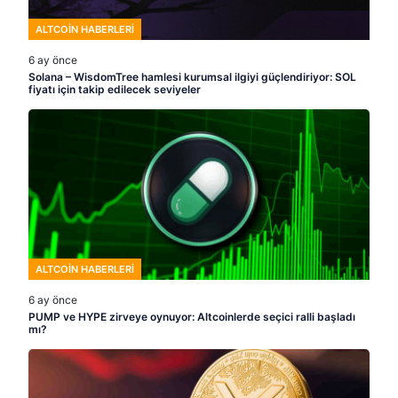
ALTCOIN HABERLERI
6 ay önce
Solana – WisdomTree hamlesi kurumsal ilgiyi güçlendiriyor: SOL
fiyatı için takip edilecek seviyeler
ALTCOIN HABERLERI
6 ay önce
PUMP ve HYPE zirveye oynuyor: Altcoinlerde seçici ralli başladı
mı?