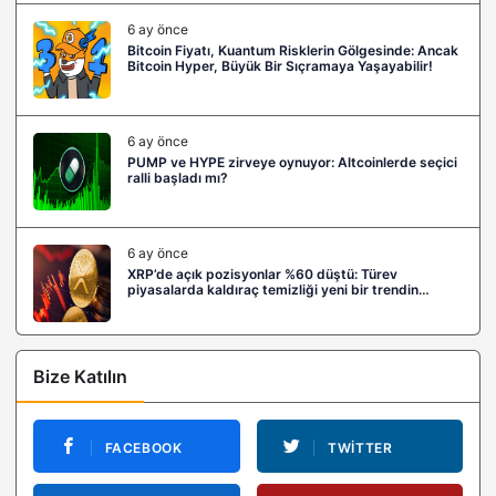
6 ay önce
Bitcoin Fiyatı, Kuantum Risklerin Gölgesinde: Ancak
Bitcoin Hyper, Büyük Bir Sıçramaya Yaşayabilir!
6 ay önce
PUMP ve HYPE zirveye oynuyor: Altcoinlerde seçici
ralli başladı mı?
6 ay önce
XRP’de açık pozisyonlar %60 düştü: Türev
piyasalarda kaldıraç temizliği yeni bir trendin
habercisi mi?
Bize Katılın
FACEBOOK
TWITTER