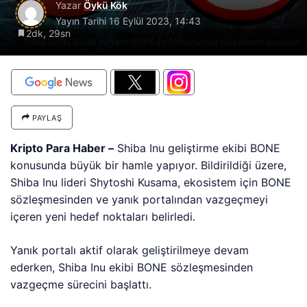
Yazar
Öykü Kök
Yayın Tarihi
16 Eylül 2023, 14:43
2dk, 29sn
Shiba Inu'da büyük değişim: BONE ve Shibarium ile yeni dönem başlıyor!
PAYLAŞ
Kripto Para Haber –
Shiba Inu geliştirme ekibi BONE
konusunda büyük bir hamle yapıyor. Bildirildiği üzere,
Shiba Inu lideri Shytoshi Kusama, ekosistem için BONE
sözleşmesinden ve yanık portalından vazgeçmeyi
içeren yeni hedef noktaları belirledi.
Yanık portalı aktif olarak geliştirilmeye devam
ederken, Shiba Inu ekibi BONE sözleşmesinden
vazgeçme sürecini başlattı.