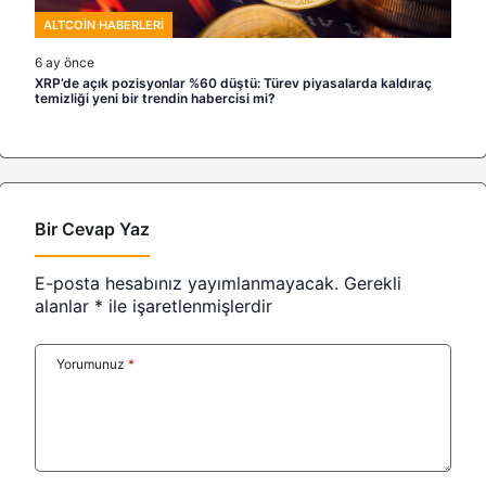
ALTCOIN HABERLERI
6 ay önce
XRP’de açık pozisyonlar %60 düştü: Türev piyasalarda kaldıraç
temizliği yeni bir trendin habercisi mi?
Bir Cevap Yaz
E-posta hesabınız yayımlanmayacak.
Gerekli
alanlar
*
ile işaretlenmişlerdir
Yorumunuz
*