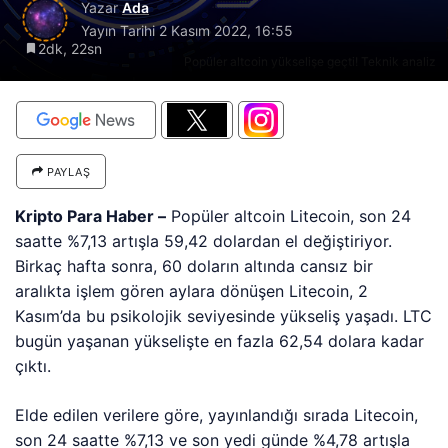
Yazar
Ada
Yayın Tarihi
2 Kasım 2022, 16:55
2dk, 22sn
Popüler altcoin yükselişe geçti! Teknik analiz
PAYLAŞ
Kripto Para Haber –
Popüler altcoin Litecoin, son 24
saatte %7,13 artışla 59,42 dolardan el değiştiriyor.
Birkaç hafta sonra, 60 doların altında cansız bir
aralıkta işlem gören aylara dönüşen Litecoin, 2
Kasım’da bu psikolojik seviyesinde yükseliş yaşadı. LTC
bugün yaşanan yükselişte en fazla 62,54 dolara kadar
çıktı.
Elde edilen verilere göre, yayınlandığı sırada Litecoin,
son 24 saatte %7,13 ve son yedi günde %4,78 artışla