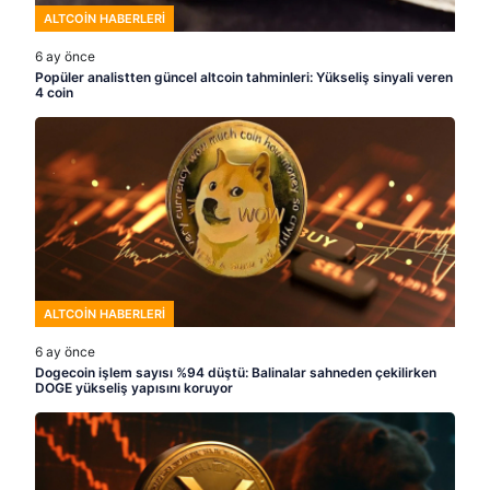
ALTCOIN HABERLERI
6 ay önce
Popüler analistten güncel altcoin tahminleri: Yükseliş sinyali veren
4 coin
ALTCOIN HABERLERI
6 ay önce
Dogecoin işlem sayısı %94 düştü: Balinalar sahneden çekilirken
DOGE yükseliş yapısını koruyor