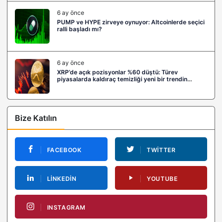
6 ay önce
PUMP ve HYPE zirveye oynuyor: Altcoinlerde seçici
ralli başladı mı?
6 ay önce
XRP’de açık pozisyonlar %60 düştü: Türev
piyasalarda kaldıraç temizliği yeni bir trendin
habercisi mi?
Bize Katılın
FACEBOOK
TWITTER
LINKEDIN
YOUTUBE
INSTAGRAM