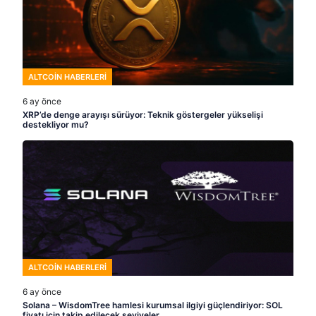
ALTCOIN HABERLERI
6 ay önce
XRP’de denge arayışı sürüyor: Teknik göstergeler yükselişi
destekliyor mu?
ALTCOIN HABERLERI
6 ay önce
Solana – WisdomTree hamlesi kurumsal ilgiyi güçlendiriyor: SOL
fiyatı için takip edilecek seviyeler